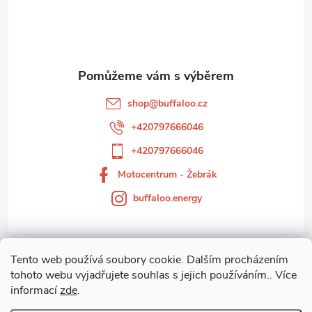
p
a
t
shop
@
buffaloo.cz
í
+420797666046
+420797666046
Motocentrum - Žebrák
buffaloo.energy
Tento web používá soubory cookie. Dalším procházením
Zákaznický servis
tohoto webu vyjadřujete souhlas s jejich používáním.. Více
informací
zde
.
Motocentrum-Žebrák