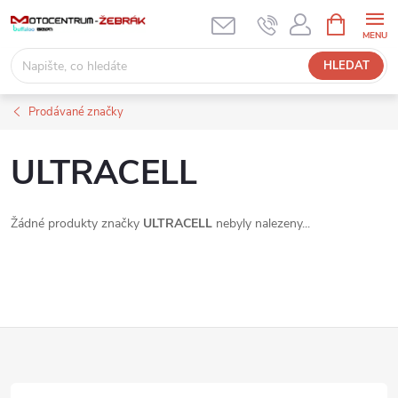
Přejít
NÁKUPNÍ
KOŠÍK
na
obsah
HLEDAT
Prodávané značky
ULTRACELL
Žádné produkty značky
ULTRACELL
nebyly nalezeny...
Z
á