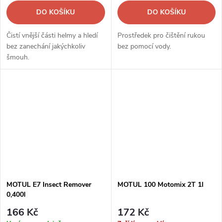
DO KOŠÍKU
DO KOŠÍKU
Čistí vnější části helmy a hledí
Prostředek pro čištění rukou
bez zanechání jakýchkoliv
bez pomocí vody.
šmouh.
MOTUL E7 Insect Remover
MOTUL 100 Motomix 2T 1l
0,400l
166 Kč
172 Kč