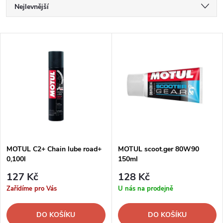
Ř
Nejlevnější
a
Nejdražší
V
Nejprodávanější
z
ý
Abecedně
e
p
n
i
í
s
p
MOTUL C2+ Chain lube road+
MOTUL scoot.ger 80W90
0,100l
150ml
p
r
127 Kč
128 Kč
r
Zařídíme pro Vás
U nás na prodejně
o
o
DO KOŠÍKU
DO KOŠÍKU