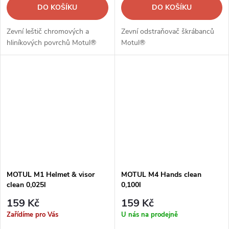
DO KOŠÍKU
DO KOŠÍKU
Zevní leštič chromových a
Zevní odstraňovač škrábanců
hliníkových povrchů Motul®
Motul®
MOTUL M1 Helmet & visor
MOTUL M4 Hands clean
clean 0,025l
0,100l
159 Kč
159 Kč
Zařídíme pro Vás
U nás na prodejně