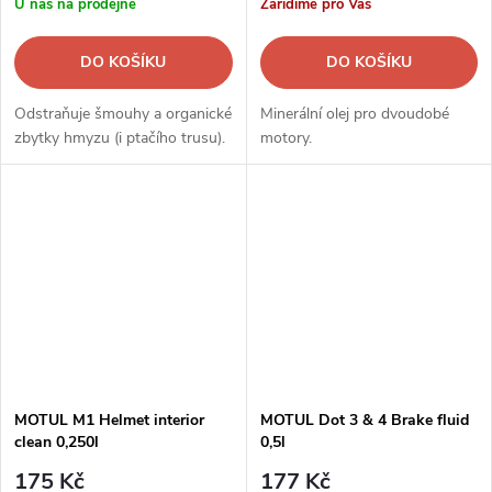
U nás na prodejně
Zařídíme pro Vás
DO KOŠÍKU
DO KOŠÍKU
Odstraňuje šmouhy a organické
Minerální olej pro dvoudobé
zbytky hmyzu (i ptačího trusu).
motory.
MOTUL M1 Helmet interior
MOTUL Dot 3 & 4 Brake fluid
clean 0,250l
0,5l
175 Kč
177 Kč