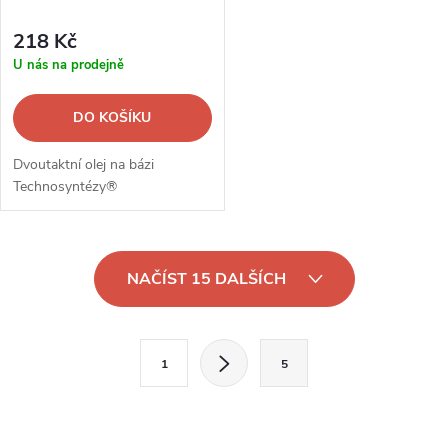
218 Kč
U nás na prodejně
DO KOŠÍKU
Dvoutaktní olej na bázi
Technosyntézy®
O
NAČÍST 15 DALŠÍCH
v
l
S
1
5
t
á
r
d
á