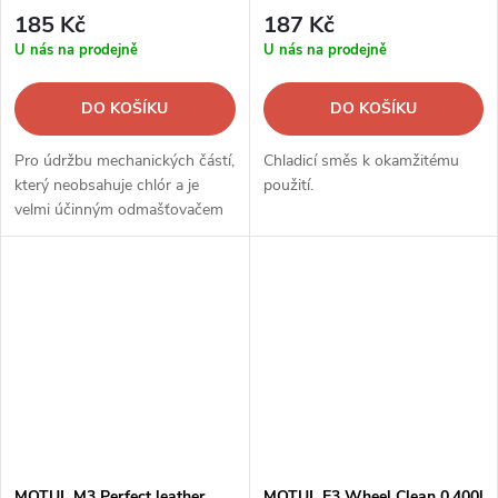
185 Kč
187 Kč
U nás na prodejně
U nás na prodejně
DO KOŠÍKU
DO KOŠÍKU
Pro údržbu mechanických částí,
Chladicí směs k okamžitému
který neobsahuje chlór a je
použití.
velmi účinným odmašťovačem
brzdových kotoučů, bubnů,
spojek a svíček.
MOTUL M3 Perfect leather
MOTUL E3 Wheel Clean 0,400l