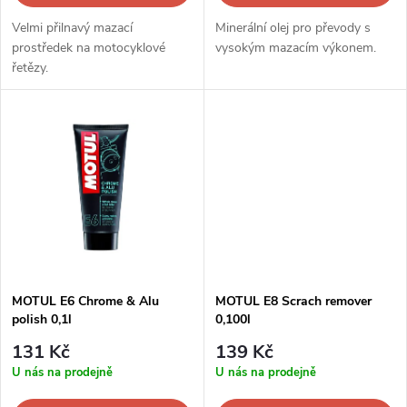
d
d
Velmi přilnavý mazací
Minerální olej pro převody s
u
prostředek na motocyklové
vysokým mazacím výkonem.
řetězy.
u
k
k
t
t
ů
ů
MOTUL E6 Chrome & Alu
MOTUL E8 Scrach remover
polish 0,1l
0,100l
131 Kč
139 Kč
U nás na prodejně
U nás na prodejně