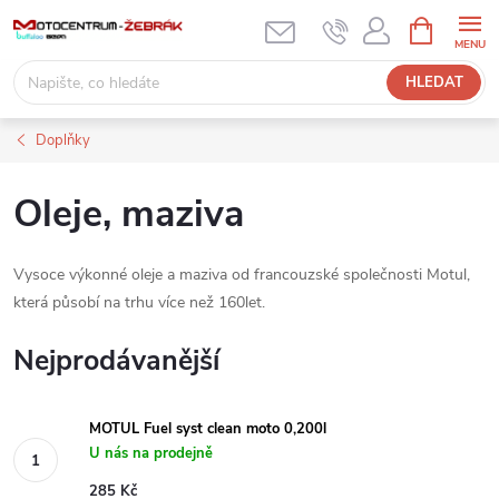
Přejít
NÁKUPNÍ
KOŠÍK
na
obsah
HLEDAT
Doplňky
Oleje, maziva
Vysoce výkonné oleje a maziva od francouzské společnosti Motul,
která působí na trhu více než 160let.
Nejprodávanější
MOTUL Fuel syst clean moto 0,200l
U nás na prodejně
285 Kč