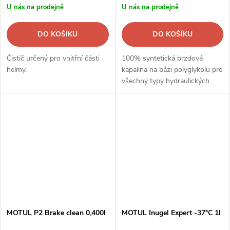
U nás na prodejně
U nás na prodejně
DO KOŠÍKU
DO KOŠÍKU
Čistič určený pro vnitřní části
100% syntetická brzdová
helmy.
kapalina na bázi polyglykolu pro
všechny typy hydraulických
brzd a spojkových systémů.
MOTUL P2 Brake clean 0,400l
MOTUL Inugel Expert -37°C 1l