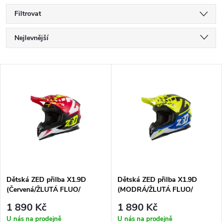
Filtrovat
Ř
Nejlevnější
a
Nejdražší
V
Nejprodávanější
z
ý
Abecedně
e
p
n
i
í
s
p
Dětská ZED přilba X1.9D
Dětská ZED přilba X1.9D
(Červená/ŽLUTÁ FLUO/
(MODRÁ/ŽLUTÁ FLUO/
p
ČERNÁ/BÍLÁ)
ČERNÁ/BÍLÁ)
r
1 890 Kč
1 890 Kč
U nás na prodejně
U nás na prodejně