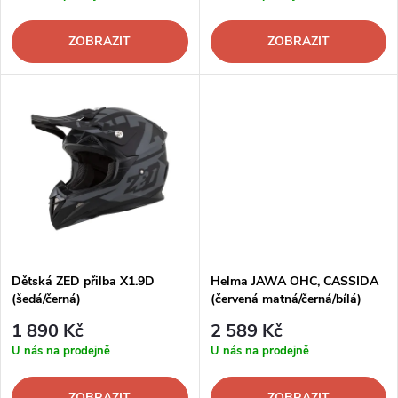
r
o
o
ZOBRAZIT
ZOBRAZIT
d
d
u
u
k
k
t
t
ů
ů
Dětská ZED přilba X1.9D
Helma JAWA OHC, CASSIDA
(šedá/černá)
(červená matná/černá/bílá)
1 890 Kč
2 589 Kč
U nás na prodejně
U nás na prodejně
ZOBRAZIT
ZOBRAZIT