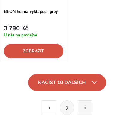
BEON helma vyklápěcí, grey
3 790 Kč
U nás na prodejně
ZOBRAZIT
O
NAČÍST 10 DALŠÍCH
v
l
S
1
2
t
á
r
d
á