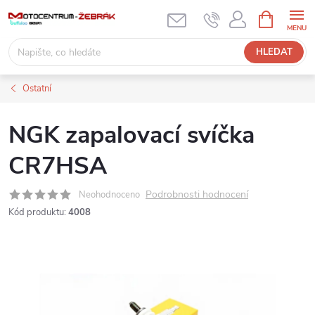
Přejít
NÁKUPNÍ
KOŠÍK
na
obsah
HLEDAT
Ostatní
NGK zapalovací svíčka
CR7HSA
Podrobnosti hodnocení
Neohodnoceno
Kód produktu:
4008