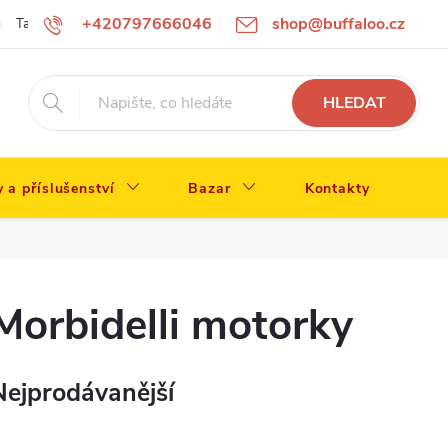
+420797666046
shop@buffaloo.cz
Tabulka velikostí
HLEDAT
y a příslušenství
Bazar
Kontakty
Morbidelli motorky
Nejprodávanější