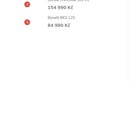
Benda Chinchilla 500 V2
154 990 Kč
Benelli BKX 125
84 990 Kč
l