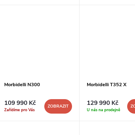
o
u
d
k
u
t
k
ů
t
ů
Morbidelli N300
Morbidelli T352 X
109 990 Kč
129 990 Kč
ZOBRAZIT
Z
Zařídíme pro Vás
U nás na prodejně