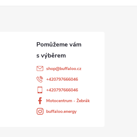
á
d
a
c
p
shop
@
buffaloo.cz
+420797666046
v
+420797666046
Motocentrum - Žebrák
k
buffaloo.energy
y
v