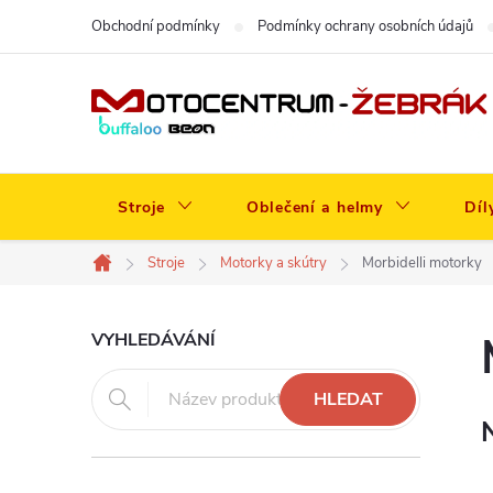
Přejít
Obchodní podmínky
Podmínky ochrany osobních údajů
na
obsah
Stroje
Oblečení a helmy
Díl
Stroje
Motorky a skútry
Morbidelli motorky
Domů
P
VYHLEDÁVÁNÍ
o
HLEDAT
s