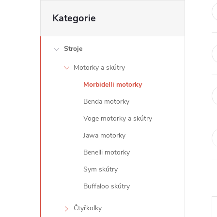
t
Přeskočit
Kategorie
kategorie
r
Stroje
a
Motorky a skútry
n
Morbidelli motorky
n
Benda motorky
Voge motorky a skútry
í
Jawa motorky
p
Benelli motorky
Sym skútry
a
Buffaloo skútry
n
Čtyřkolky