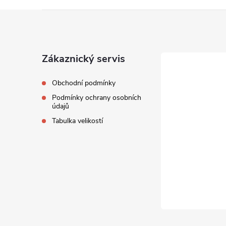
Z
á
Zákaznický servis
p
Obchodní podmínky
í
a
Podmínky ochrany osobních
údajů
t
Tabulka velikostí
r
í