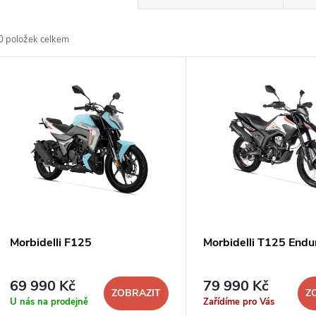
a
0
položek celkem
z
V
e
ý
n
p
p
s
r
p
Morbidelli F125
Morbidelli T125 Endu
o
r
69 990 Kč
79 990 Kč
d
ZOBRAZIT
Z
U nás na prodejně
Zařídíme pro Vás