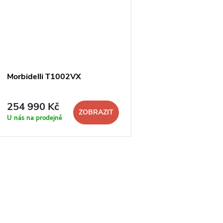
Morbidelli T1002VX
254 990 Kč
ZOBRAZIT
U nás na prodejně
O
v