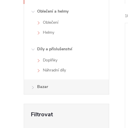
e
Oblečení a helmy
1
l
Oblečení
Helmy
Díly a příslušenství
Doplňky
í
i
Náhradní díly
Bazar