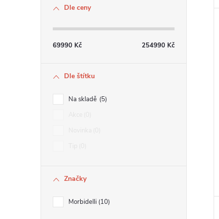
Dle ceny
69990
Kč
254990
Kč
Dle štítku
Na skladě
5
Akce
0
Novinka
0
Tip
0
Značky
Morbidelli
10