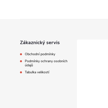
Z
á
Zákaznický servis
p
Obchodní podmínky
a
Podmínky ochrany osobních
údajů
t
Tabulka velikostí
í