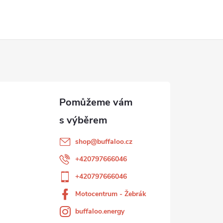
shop
@
buffaloo.cz
+420797666046
+420797666046
Motocentrum - Žebrák
buffaloo.energy