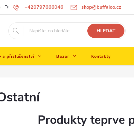
+420797666046
shop@buffaloo.cz
Tabulka velikostí
HLEDAT
y a příslušenství
Bazar
Kontakty
Ostatní
Produkty teprve 