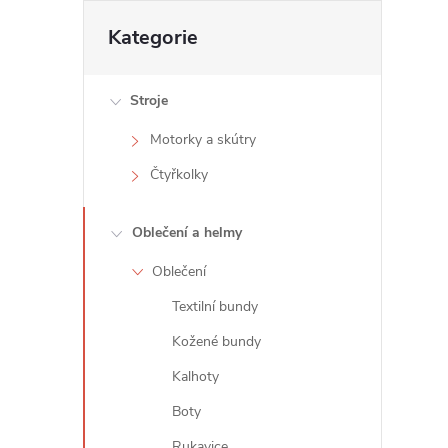
t
Přeskočit
Kategorie
kategorie
r
Stroje
a
Motorky a skútry
n
Čtyřkolky
n
Oblečení a helmy
í
Oblečení
Textilní bundy
p
Kožené bundy
a
Kalhoty
n
Boty
Rukavice