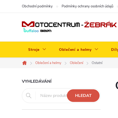
Přejít
Obchodní podmínky
Podmínky ochrany osobních údajů
na
obsah
Stroje
Oblečení a helmy
Díl
Oblečení a helmy
Oblečení
Ostatní
Domů
P
VYHLEDÁVÁNÍ
o
HLEDAT
s