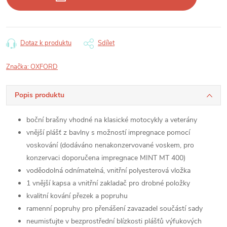
Dotaz k produktu
Sdílet
Značka:
OXFORD
Popis produktu
boční brašny vhodné na klasické motocykly a veterány
vnější plášť z bavlny s možností impregnace pomocí
voskování (dodáváno nenakonzervované voskem, pro
konzervaci doporučena impregnace MINT MT 400)
voděodolná odnímatelná, vnitřní polyesterová vložka
1 vnější kapsa a vnitřní zakladač pro drobné položky
kvalitní kování přezek a popruhu
ramenní popruhy pro přenášení zavazadel součástí sady
neumisťujte v bezprostřední blízkosti plášťů výfukových