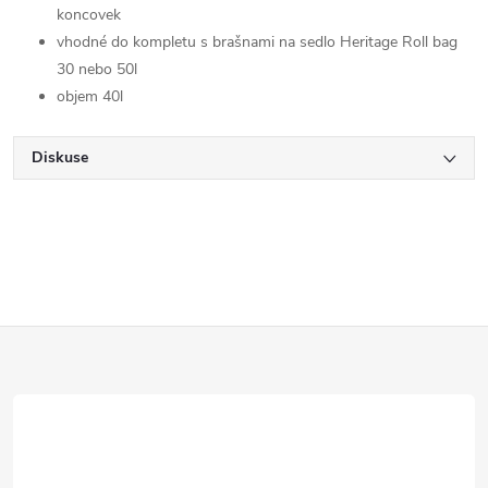
koncovek
vhodné do kompletu s brašnami na sedlo Heritage Roll bag
30 nebo 50l
objem 40l
Diskuse
Z
á
p