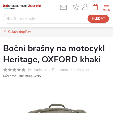
Přejít
NÁKUPNÍ
KOŠÍK
na
obsah
HLEDAT
Ostatní doplňky
Boční brašny na motocykl
Heritage, OXFORD khaki
Podrobnosti hodnocení
Neohodnoceno
Kód produktu:
M006-285