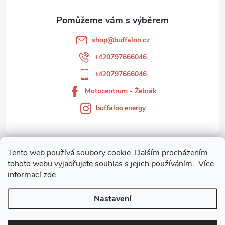
a
t
shop
@
buffaloo.cz
í
+420797666046
+420797666046
Motocentrum - Žebrák
buffaloo.energy
Tento web používá soubory cookie. Dalším procházením
Zákaznický servis
tohoto webu vyjadřujete souhlas s jejich používáním.. Více
informací
zde
.
Motocentrum-Žebrák
Nastavení
Copyright 2026
Motocentrum - Žebrák
. Všechna práva vyhrazena.