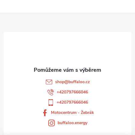
Z
á
p
a
t
shop
@
buffaloo.cz
í
+420797666046
+420797666046
Motocentrum - Žebrák
buffaloo.energy