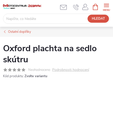
Přejít
NÁKUPNÍ
KOŠÍK
na
obsah
HLEDAT
Ostatní doplňky
Oxford plachta na sedlo
skútru
Podrobnosti hodnocení
Neohodnoceno
Kód produktu:
Zvolte variantu