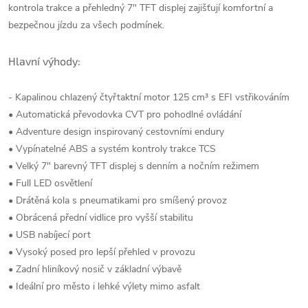
kontrola trakce a přehledný 7" TFT displej zajišťují komfortní a
bezpečnou jízdu za všech podmínek.
Hlavní výhody:
- Kapalinou chlazený čtyřtaktní motor 125 cm³ s EFI vstřikováním
• Automatická převodovka CVT pro pohodlné ovládání
• Adventure design inspirovaný cestovními endury
• Vypínatelné ABS a systém kontroly trakce TCS
• Velký 7" barevný TFT displej s denním a nočním režimem
• Full LED osvětlení
• Drátěná kola s pneumatikami pro smíšený provoz
• Obrácená přední vidlice pro vyšší stabilitu
• USB nabíjecí port
• Vysoký posed pro lepší přehled v provozu
• Zadní hliníkový nosič v základní výbavě
• Ideální pro město i lehké výlety mimo asfalt