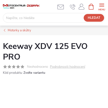
Přejít
NÁKUPNÍ
KOŠÍK
na
obsah
HLEDAT
Motorky a skútry
Keeway XDV 125 EVO
PRO
Podrobnosti hodnocení
Neohodnoceno
Kód produktu:
Zvolte variantu