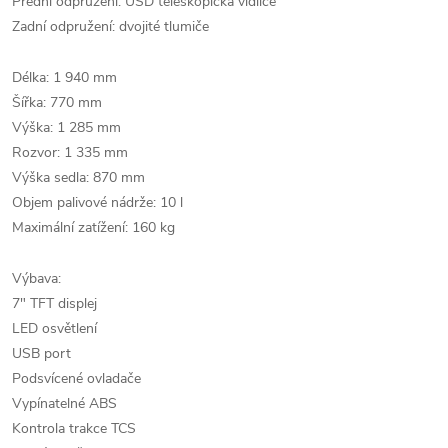
Přední odpružení: USD teleskopická vidlice
Zadní odpružení: dvojité tlumiče
Délka: 1 940 mm
Šířka: 770 mm
Výška: 1 285 mm
Rozvor: 1 335 mm
Výška sedla: 870 mm
Objem palivové nádrže: 10 l
Maximální zatížení: 160 kg
Výbava:
7" TFT displej
LED osvětlení
USB port
Podsvícené ovladače
Vypínatelné ABS
Kontrola trakce TCS