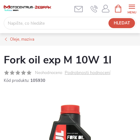
Přejít
NÁKUPNÍ
KOŠÍK
na
obsah
HLEDAT
Oleje, maziva
Fork oil exp M 10W 1l
Podrobnosti hodnocení
Neohodnoceno
Kód produktu:
105930