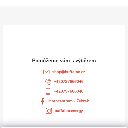
Z
á
p
a
t
shop
@
buffaloo.cz
í
+420797666046
+420797666046
Motocentrum - Žebrák
buffaloo.energy