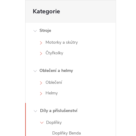
t
Přeskočit
Kategorie
kategorie
r
Stroje
a
Motorky a skútry
n
Čtyřkolky
n
Oblečení a helmy
í
Oblečení
Helmy
p
a
Díly a příslušenství
Doplňky
n
Doplňky Benda