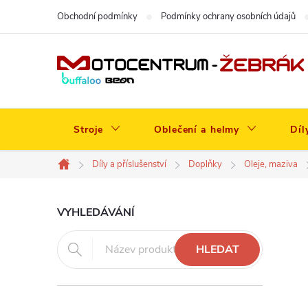
Přejít
Obchodní podmínky
Podmínky ochrany osobních údajů
na
obsah
Stroje
Oblečení a helmy
Díl
Díly a příslušenství
Doplňky
Oleje, maziva
Domů
P
VYHLEDÁVÁNÍ
o
HLEDAT
s