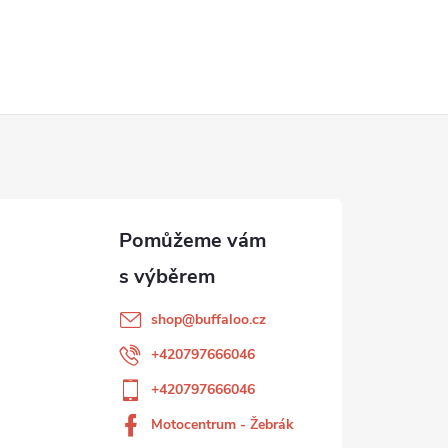
shop
@
buffaloo.cz
+420797666046
+420797666046
Motocentrum - Žebrák