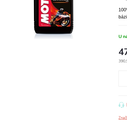
100%
báz
U n
4
390,
Měr
cena
Znač