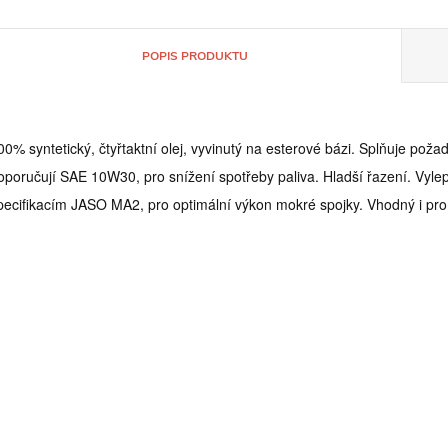
POPIS PRODUKTU
00% syntetický, čtyřtaktní olej, vyvinutý na esterové bázi. Splňuje pož
oporučují SAE 10W30, pro snížení spotřeby paliva. Hladší řazení. Vylep
pecifikacím JASO MA2, pro optimální výkon mokré spojky. Vhodný i pro 