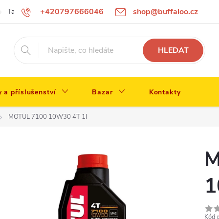
+420797666046
shop@buffaloo.cz
Tabulka velikostí
HLEDAT
y a příslušenství
Bazar
Kontakty
MOTUL 7100 10W30 4T 1l
M
1
Kód 