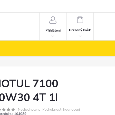
NÁKUPNÍ
KOŠÍK
Prázdný košík
Přihlášení
OTUL 7100
0W30 4T 1l
Podrobnosti hodnocení
Neohodnoceno
produktu:
104089