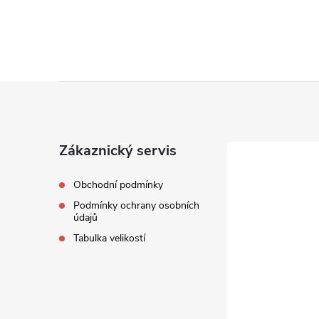
Z
á
Zákaznický servis
p
Obchodní podmínky
a
Podmínky ochrany osobních
údajů
t
Tabulka velikostí
í