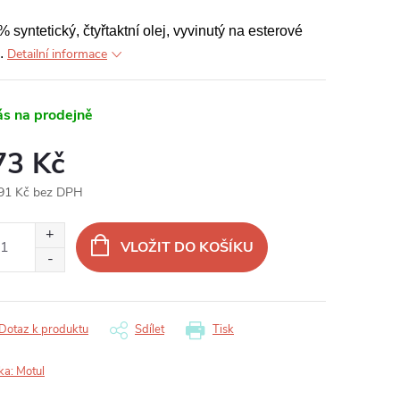
 syntetický, čtyřtaktní olej, vyvinutý na esterové
i.
Detailní informace
ás na prodejně
73 Kč
91 Kč bez DPH
ná
:
VLOŽIT DO KOŠÍKU
Dotaz k produktu
Sdílet
Tisk
ka:
Motul