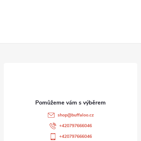
Z
á
p
a
t
shop
@
buffaloo.cz
í
+420797666046
+420797666046