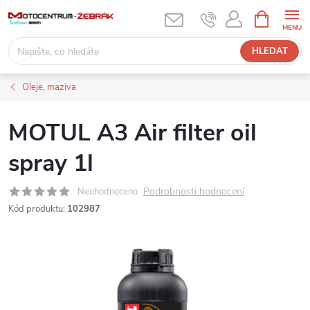
Přejít
NÁKUPNÍ
KOŠÍK
na
obsah
HLEDAT
Oleje, maziva
MOTUL A3 Air filter oil
spray 1l
Podrobnosti hodnocení
Neohodnoceno
Kód produktu:
102987