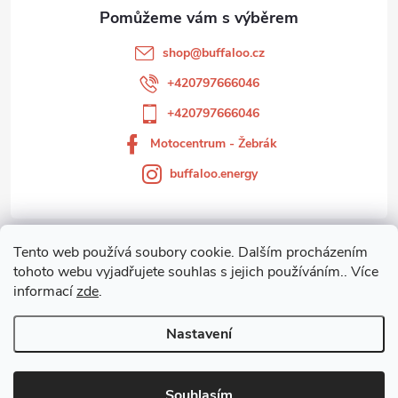
a
t
shop
@
buffaloo.cz
í
+420797666046
+420797666046
Motocentrum - Žebrák
buffaloo.energy
Tento web používá soubory cookie. Dalším procházením
Zákaznický servis
tohoto webu vyjadřujete souhlas s jejich používáním.. Více
informací
zde
.
Motocentrum-Žebrák
Nastavení
Copyright 2026
Motocentrum - Žebrák
. Všechna práva vyhrazena.
Souhlasím