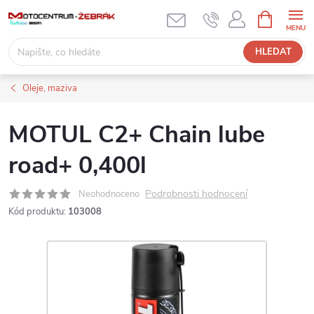
Přejít
NÁKUPNÍ
KOŠÍK
na
obsah
HLEDAT
Oleje, maziva
MOTUL C2+ Chain lube
road+ 0,400l
Podrobnosti hodnocení
Neohodnoceno
Kód produktu:
103008