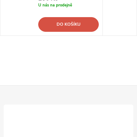
U nás na prodejně
DO KOŠÍKU
Z
á
p