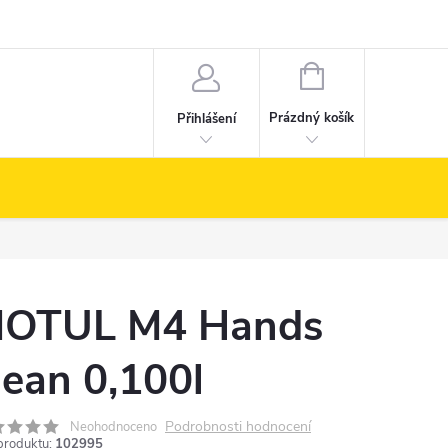
NÁKUPNÍ
KOŠÍK
Prázdný košík
Přihlášení
OTUL M4 Hands
lean 0,100l
Podrobnosti hodnocení
Neohodnoceno
produktu:
102995