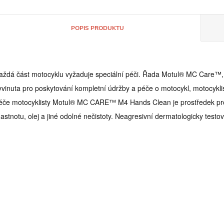
POPIS PRODUKTU
aždá část motocyklu vyžaduje speciální péči. Řada Motul® MC Care™, k
yvinuta pro poskytování kompletní údržby a péče o motocykl, motocykli
éče motocyklisty Motul® MC CARE™ M4 Hands Clean je prostředek pro 
astnotu, olej a jiné odolné nečistoty. Neagresivní dermatologicky testo