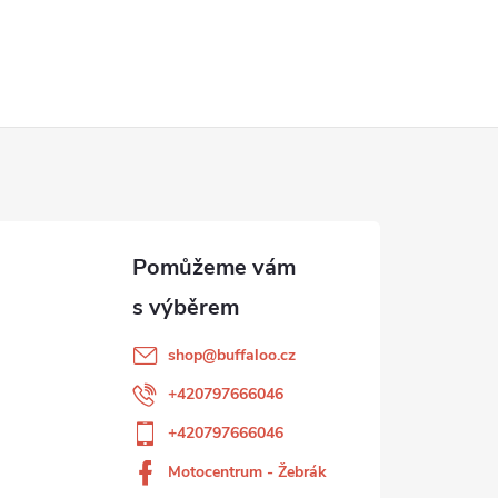
shop
@
buffaloo.cz
+420797666046
+420797666046
Motocentrum - Žebrák