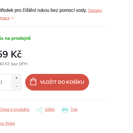
středek pro čištění rukou bez pomocí vody.
Detailní
rmace
ás na prodejně
59 Kč
40 Kč bez DPH
ná
:
VLOŽIT DO KOŠÍKU
Dotaz k produktu
Sdílet
Tisk
ka:
Motul