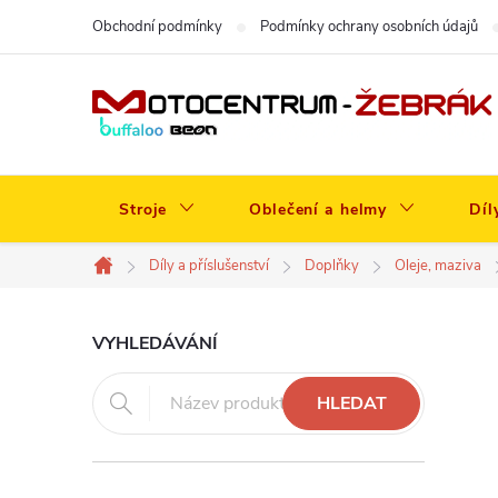
Přejít
Obchodní podmínky
Podmínky ochrany osobních údajů
na
obsah
Stroje
Oblečení a helmy
Díl
Díly a příslušenství
Doplňky
Oleje, maziva
Domů
P
VYHLEDÁVÁNÍ
o
HLEDAT
s