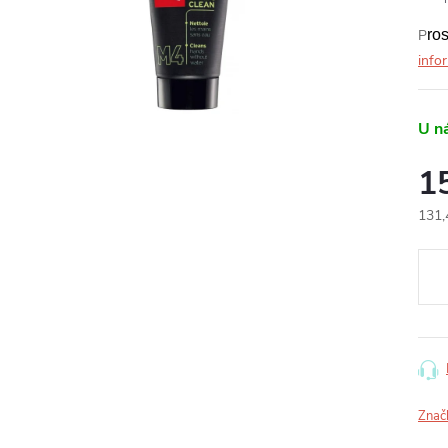
P
ro
info
U n
1
131,
Měr
cena
Znač