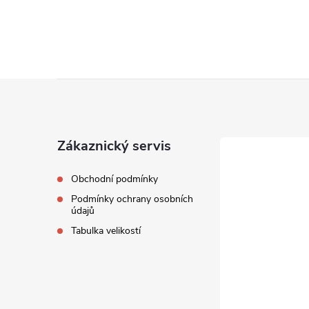
Z
á
Zákaznický servis
p
Obchodní podmínky
a
Podmínky ochrany osobních
údajů
t
Tabulka velikostí
í