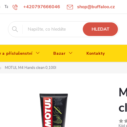
+420797666046
shop@buffaloo.cz
Tabulka velikostí
HLEDAT
y a příslušenství
Bazar
Kontakty
MOTUL M4 Hands clean 0,100l
M
c
Kód 