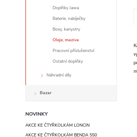
e
Doplňky Jawa
l
Baterie, nabíječky
Boxy, kanystry
Oleje, maziva
K
Pracovní příslušenství
v
Ostatní doplňky
p
m
Náhradní díly
Bazar
NOVINKY
AKCE KE ČTYŘKOLKÁM LONCIN
AKCE KE ČTYŘKOLKÁM BENDA 550