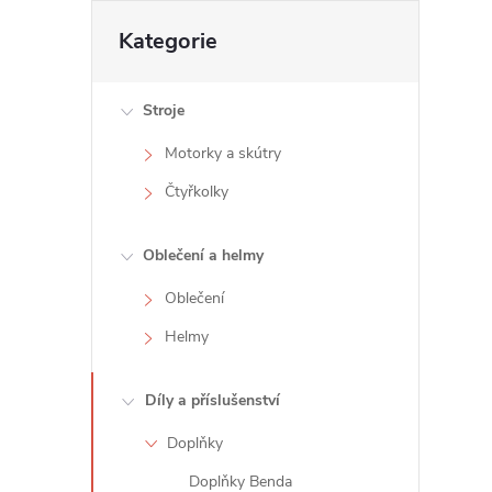
t
Přeskočit
Kategorie
kategorie
r
Stroje
a
Motorky a skútry
n
Čtyřkolky
n
Oblečení a helmy
í
Oblečení
Helmy
p
a
Díly a příslušenství
Doplňky
n
Doplňky Benda