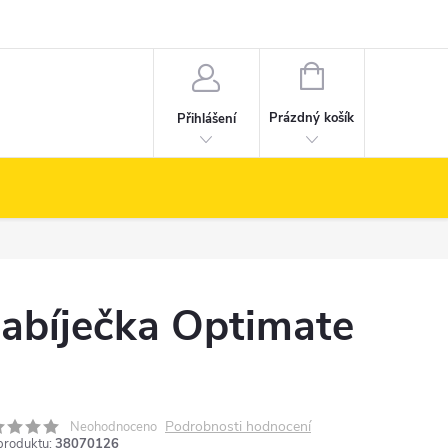
NÁKUPNÍ
KOŠÍK
Prázdný košík
Přihlášení
abíječka Optimate
Podrobnosti hodnocení
Neohodnoceno
produktu:
38070126