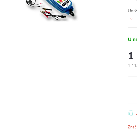
Udrž
U n
1
1 11
Měr
cena
Znač