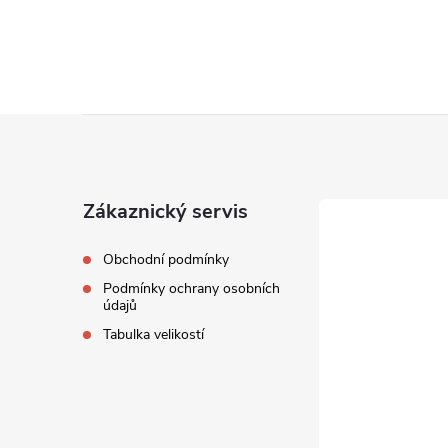
Z
á
Zákaznický servis
p
Obchodní podmínky
a
Podmínky ochrany osobních
údajů
t
Tabulka velikostí
í