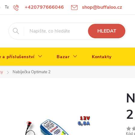
+420797666046
shop@buffaloo.cz
Tabulka velikostí
HLEDAT
y a příslušenství
Bazar
Kontakty
ky
Nabíječka Optimate 2
N
2
Kód 