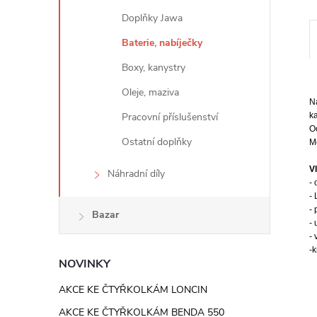
e
Doplňky Jawa
l
Baterie, nabíječky
Boxy, kanystry
Oleje, maziva
N
Pracovní příslušenství
k
Oc
Ostatní doplňky
Mo
V
Náhradní díly
- 
-
- 
Bazar
- 
-
-k
NOVINKY
AKCE KE ČTYŘKOLKÁM LONCIN
AKCE KE ČTYŘKOLKÁM BENDA 550