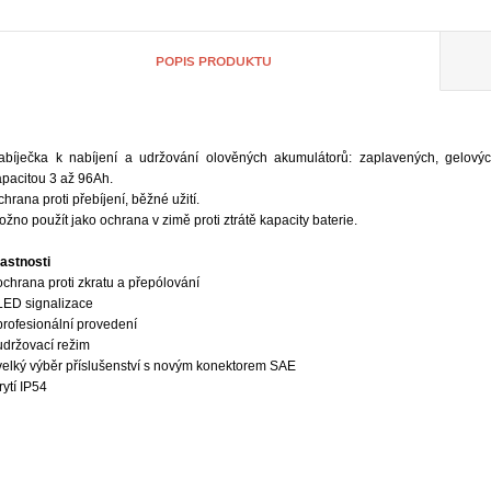
POPIS PRODUKTU
abíječka k nabíjení a udržování olověných akumulátorů: zaplavených, gelový
apacitou 3 až 96Ah.
hrana proti přebíjení, běžné užití.
žno použít jako ochrana v zimě proti ztrátě kapacity baterie.
lastnosti
ochrana proti zkratu a přepólování
 LED signalizace
profesionální provedení
udržovací režim
 velký výběr příslušenství s novým konektorem SAE
rytí IP54