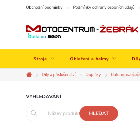
Přejít
Obchodní podmínky
Podmínky ochrany osobních údajů
na
obsah
Stroje
Oblečení a helmy
Díl
Díly a příslušenství
Doplňky
Baterie, nabíječ
Domů
P
VYHLEDÁVÁNÍ
o
HLEDAT
s