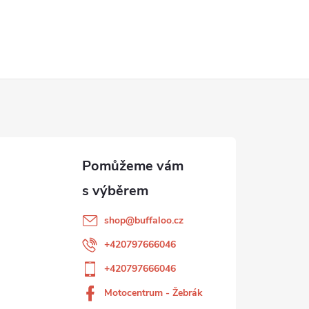
shop
@
buffaloo.cz
+420797666046
+420797666046
Motocentrum - Žebrák