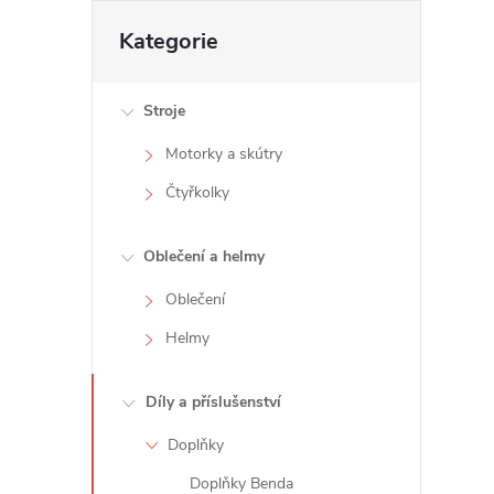
t
Přeskočit
Kategorie
kategorie
r
Stroje
a
Motorky a skútry
n
Čtyřkolky
n
Oblečení a helmy
í
Oblečení
Helmy
p
a
Díly a příslušenství
Doplňky
n
Doplňky Benda