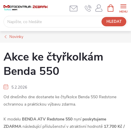
Přejít
NÁKUPNÍ
KOŠÍK
na
obsah
HLEDAT
Novinky
Akce ke čtyřkolkám
Benda 550
5.2.2026
Od dnešního dne dostanete ke čtyřkolce Benda 550 Redstone
ochrannou a praktickou výbavu zdarma.
K modelu
BENDA ATV Redstone 550
nyní
poskytujeme
ZDARMA
následující příslušenství v atraktivní hodnotě
17.700 Kč /