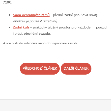
710€
.
Sada ochranných rámů
- přední, zadní
(jsou dva druhy -
obrázek je pouze ilustrativní)
Zadní kufr
– praktický úložný prostor pro každodenní použití
i práci,
otevírání zezadu.
Akce platí do odvolání nebo do vyprodání zásob.
PŘEDCHOZÍ ČLÁNEK
DALŠÍ ČLÁNEK
Z