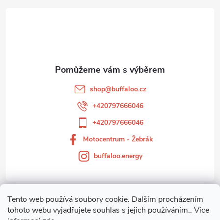
á
p
a
t
shop
@
buffaloo.cz
í
+420797666046
+420797666046
Motocentrum - Žebrák
buffaloo.energy
Tento web používá soubory cookie. Dalším procházením
Zákaznický servis
tohoto webu vyjadřujete souhlas s jejich používáním.. Více