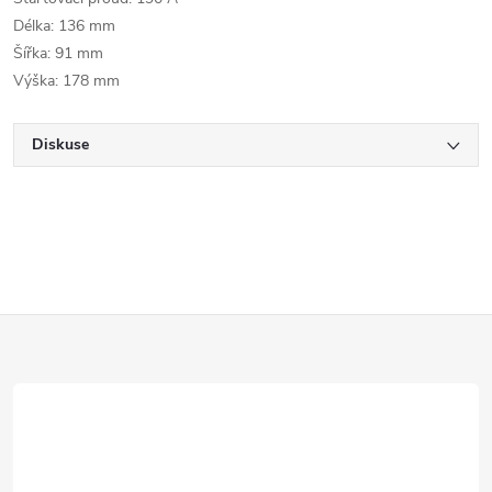
Délka: 136 mm
Šířka: 91 mm
Výška: 178 mm
Diskuse
Z
á
p