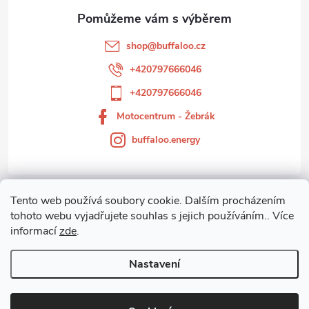
a
t
shop
@
buffaloo.cz
í
+420797666046
+420797666046
Motocentrum - Žebrák
buffaloo.energy
Tento web používá soubory cookie. Dalším procházením
Zákaznický servis
tohoto webu vyjadřujete souhlas s jejich používáním.. Více
informací
zde
.
Motocentrum-Žebrák
Nastavení
Copyright 2026
Motocentrum - Žebrák
. Všechna práva vyhrazena.