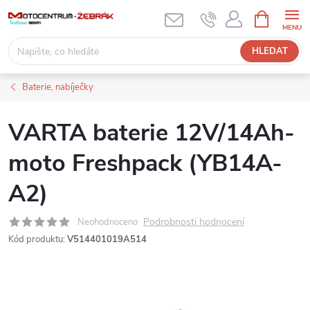
Přejít
NÁKUPNÍ
KOŠÍK
na
obsah
HLEDAT
Baterie, nabíječky
VARTA baterie 12V/14Ah-
moto Freshpack (YB14A-
A2)
Podrobnosti hodnocení
Neohodnoceno
Kód produktu:
V514401019A514