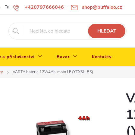
+420797666046
shop@buffaloo.cz
Tabulka velikostí
HLEDAT
y a příslušenství
Bazar
Kontakty
ky
VARTA baterie 12V/4Ah-moto LF (YTX5L-BS)
V
1
(