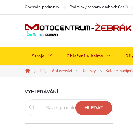
Přejít
Obchodní podmínky
Podmínky ochrany osobních údajů
na
obsah
Stroje
Oblečení a helmy
Díl
Díly a příslušenství
Doplňky
Baterie, nabíječ
Domů
P
VYHLEDÁVÁNÍ
o
HLEDAT
s