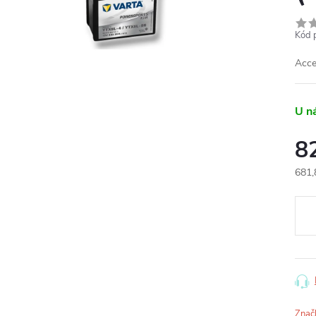
Kód 
Acce
U n
8
681,
Měr
cena
Znač