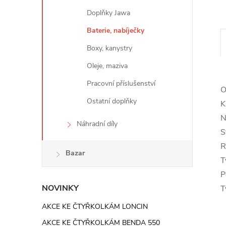
e
Doplňky Jawa
l
Baterie, nabíječky
Boxy, kanystry
Oleje, maziva
Pracovní příslušenství
O
Ostatní doplňky
K
N
Náhradní díly
S
R
Bazar
T
P
NOVINKY
T
AKCE KE ČTYŘKOLKÁM LONCIN
AKCE KE ČTYŘKOLKÁM BENDA 550