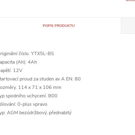
POPIS PRODUKTU
riginální číslo. YTX5L-BS
apacita (Ah): 4Ah
apětí. 12V
tartovací proud za studen av A EN: 80
ozměry. 114 x 71 x 106 mm
yp spodního uchycení. B00
ólování: 0-plus vpravo
yp: AGM bezúdržbový, přednabitý