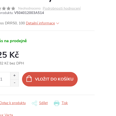
Podrobnosti hodnocení
Neohodnoceno
produktu:
V504012003A514
ss DRR50, 100
Detailní informace
ás na prodejně
25 Kč
82 Kč bez DPH
ná
:
VLOŽIT DO KOŠÍKU
Dotaz k produktu
Sdílet
Tisk
ka:
Varta