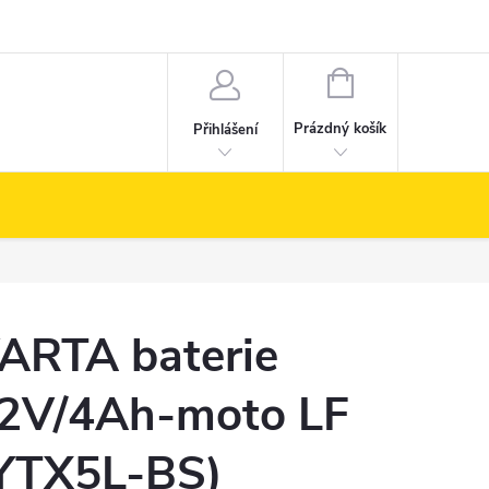
NÁKUPNÍ
KOŠÍK
Prázdný košík
Přihlášení
ARTA baterie
2V/4Ah-moto LF
YTX5L-BS)