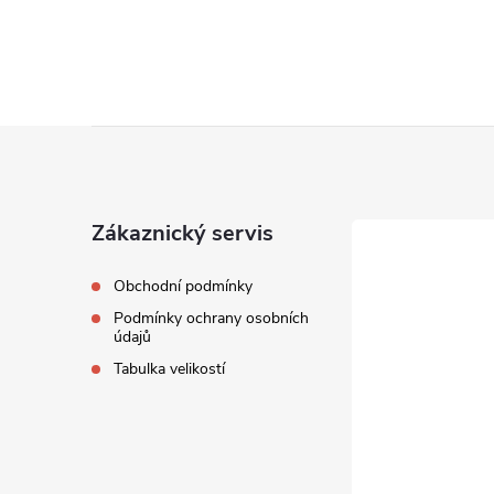
Z
á
Zákaznický servis
p
Obchodní podmínky
a
Podmínky ochrany osobních
údajů
t
Tabulka velikostí
í