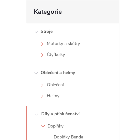
t
Přeskočit
Kategorie
kategorie
r
Stroje
a
Motorky a skútry
n
Čtyřkolky
n
Oblečení a helmy
í
Oblečení
Helmy
p
a
Díly a příslušenství
Doplňky
n
Doplňky Benda