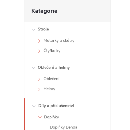
t
Přeskočit
Kategorie
kategorie
r
Stroje
a
Motorky a skútry
n
Čtyřkolky
n
Oblečení a helmy
í
Oblečení
Helmy
p
a
Díly a příslušenství
Doplňky
n
Doplňky Benda