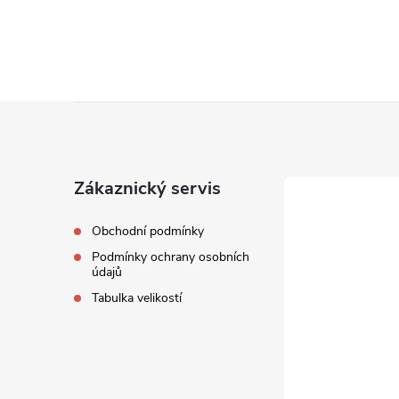
Z
á
Zákaznický servis
p
Obchodní podmínky
a
Podmínky ochrany osobních
údajů
t
Tabulka velikostí
í