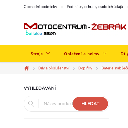
Přejít
Obchodní podmínky
Podmínky ochrany osobních údajů
na
obsah
Stroje
Oblečení a helmy
Díl
Díly a příslušenství
Doplňky
Baterie, nabíječ
Domů
P
VYHLEDÁVÁNÍ
o
HLEDAT
s