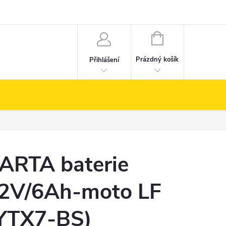
NÁKUPNÍ
KOŠÍK
Prázdný košík
Přihlášení
ARTA baterie
2V/6Ah-moto LF
YTX7-BS)