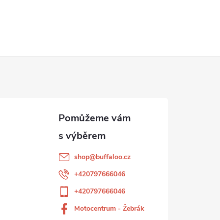
shop
@
buffaloo.cz
+420797666046
+420797666046
Motocentrum - Žebrák