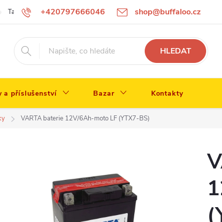
+420797666046
shop@buffaloo.cz
Tabulka velikostí
HLEDAT
y a příslušenství
Bazar
Kontakty
ky
VARTA baterie 12V/6Ah-moto LF (YTX7-BS)
V
1
(