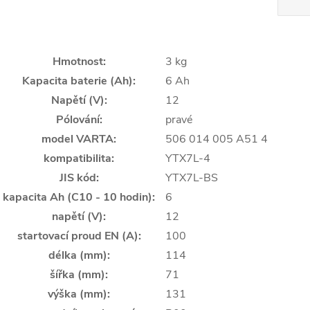
Hmotnost
:
3 kg
Kapacita baterie (Ah)
:
6 Ah
Napětí (V)
:
12
Pólování
:
pravé
model VARTA
:
506 014 005 A51 4
kompatibilita
:
YTX7L-4
JIS kód
:
YTX7L-BS
kapacita Ah (C10 - 10 hodin)
:
6
napětí (V)
:
12
startovací proud EN (A)
:
100
délka (mm)
:
114
šířka (mm)
:
71
výška (mm)
:
131