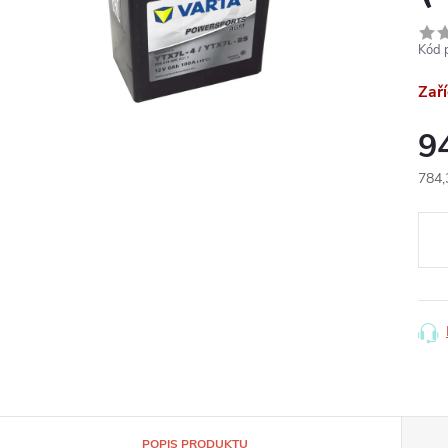
Kód 
Zař
9
784,
Měr
cena
POPIS PRODUKTU