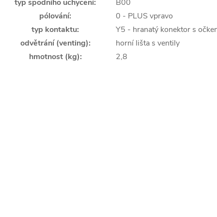
typ spodního uchycení
:
B00
pólování
:
0 - PLUS vpravo
typ kontaktu
:
Y5 - hranatý konektor s očk
odvětrání (venting)
:
horní lišta s ventily
hmotnost (kg)
:
2,8