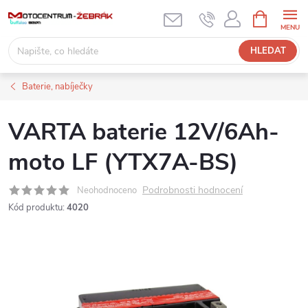
Přejít
NÁKUPNÍ
KOŠÍK
na
obsah
HLEDAT
Baterie, nabíječky
VARTA baterie 12V/6Ah-
moto LF (YTX7A-BS)
Podrobnosti hodnocení
Neohodnoceno
Kód produktu:
4020