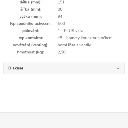
délka (mm)
:
151
šířka (mm)
:
88
výška (mm)
:
94
typ spodního uchycení
:
B00
pólování
:
1 - PLUS vlevo
typ kontaktu
:
Y5 - hranatý konektor s očkem
odvětrání (venting)
:
horní lišta s ventily
hmotnost (kg)
:
2,98
Diskuse
Z