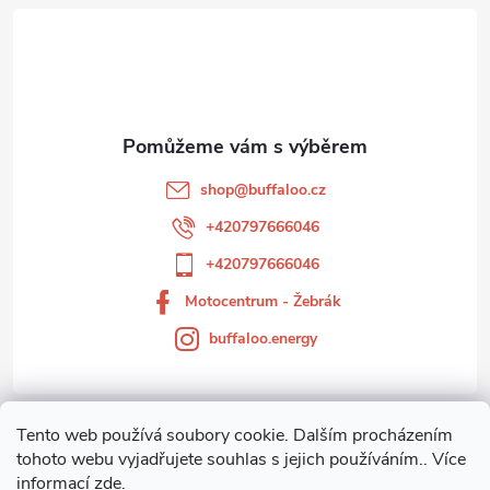
á
p
a
t
shop
@
buffaloo.cz
í
+420797666046
+420797666046
Motocentrum - Žebrák
buffaloo.energy
Tento web používá soubory cookie. Dalším procházením
Zákaznický servis
tohoto webu vyjadřujete souhlas s jejich používáním.. Více
informací
zde
.