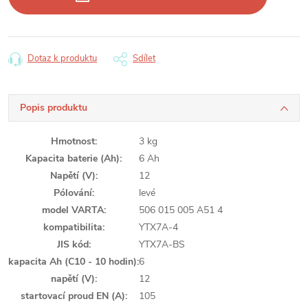
Dotaz k produktu
Sdílet
Popis produktu
Hmotnost
:
3 kg
Kapacita baterie (Ah)
:
6 Ah
Napětí (V)
:
12
Pólování
:
levé
model VARTA
:
506 015 005 A51 4
kompatibilita
:
YTX7A-4
JIS kód
:
YTX7A-BS
kapacita Ah (C10 - 10 hodin)
:
6
napětí (V)
:
12
startovací proud EN (A)
:
105