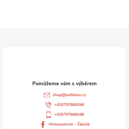
Z
á
p
a
t
shop
@
buffaloo.cz
í
+420797666046
+420797666046
Motocentrum - Žebrák