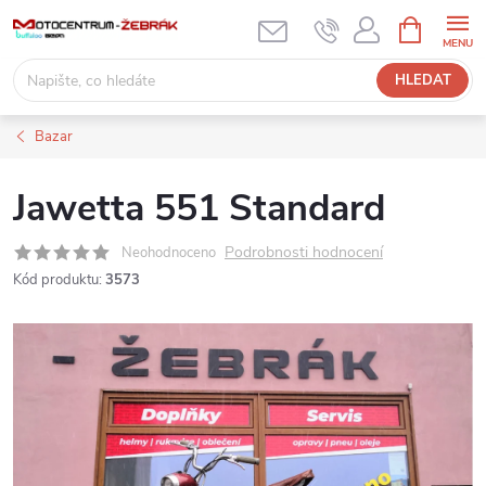
Přejít
NÁKUPNÍ
KOŠÍK
na
obsah
HLEDAT
Bazar
Jawetta 551 Standard
Podrobnosti hodnocení
Neohodnoceno
Kód produktu:
3573