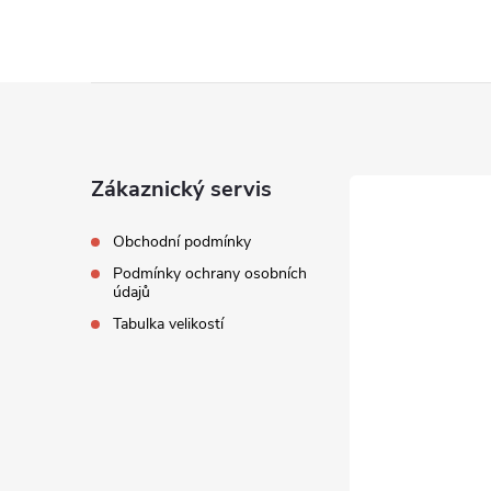
Z
á
Zákaznický servis
p
Obchodní podmínky
a
Podmínky ochrany osobních
údajů
t
Tabulka velikostí
í