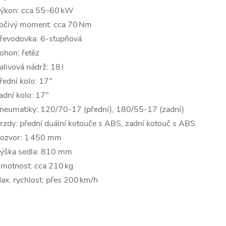
ýkon: cca 55–60 kW
očivý moment: cca 70 Nm
řevodovka: 6-stupňová
ohon: řetěz
alivová nádrž: 18 l
řední kolo: 17″
adní kolo: 17″
neumatiky: 120/70-17 (přední), 180/55-17 (zadní)
rzdy: přední duální kotouče s ABS, zadní kotouč s ABS
ozvor: 1 450 mm
ýška sedla: 810 mm
motnost: cca 210 kg
ax. rychlost: přes 200 km/h