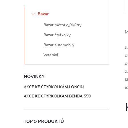
e
Bazar
l
Bazar motorky/skútry
M
Bazar čtyřkolky
Bazar automobily
J
Veteráni
d
o
z
NOVINKY
k
AKCE KE ČTYŘKOLKÁM LONCIN
i
AKCE KE ČTYŘKOLKÁM BENDA 550
TOP 5 PRODUKTŮ