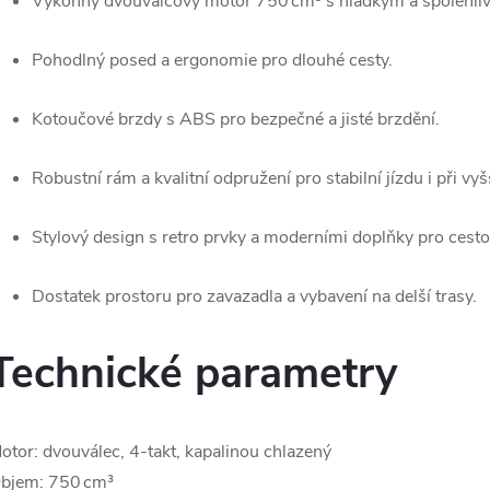
Výkonný dvouválcový motor 750 cm³ s hladkým a spolehl
Pohodlný posed a ergonomie pro dlouhé cesty.
Kotoučové brzdy s ABS pro bezpečné a jisté brzdění.
Robustní rám a kvalitní odpružení pro stabilní jízdu i při vyšš
Stylový design s retro prvky a moderními doplňky pro cesto
Dostatek prostoru pro zavazadla a vybavení na delší trasy.
Technické parametry
otor: dvouválec, 4-takt, kapalinou chlazený
bjem: 750 cm³