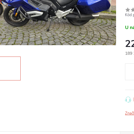
Kód 
U n
2
189 
Měr
cena
Znač