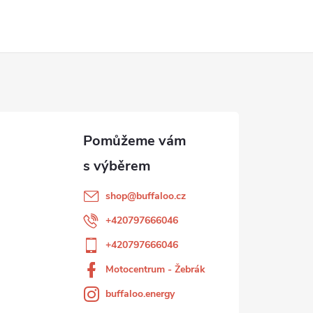
shop
@
buffaloo.cz
+420797666046
+420797666046
Motocentrum - Žebrák
buffaloo.energy