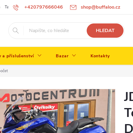
+420797666046
shop@buffaloo.cz
Tabulka velikostí
HLEDAT
y a příslušenství
Bazar
Kontakty
počet
J
T
D