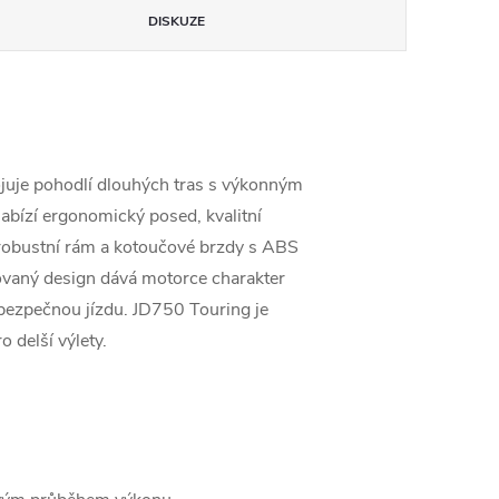
DISKUZE
juje pohodlí dlouhých tras s výkonným
bízí ergonomický posed, kvalitní
 robustní rám a kotoučové brzdy s ABS
irovaný design dává motorce charakter
 bezpečnou jízdu. JD750 Touring je
o delší výlety.