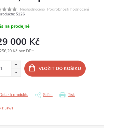
Podrobnosti hodnocení
Neohodnoceno
produktu:
5126
ás na prodejně
29 000 Kč
256,20 Kč bez DPH
ná
:
VLOŽIT DO KOŠÍKU
Dotaz k produktu
Sdílet
Tisk
ka:
Jawa