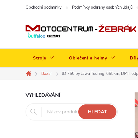
Přejít
Obchodní podmínky
Podmínky ochrany osobních údajů
na
obsah
Stroje
Oblečení a helmy
Díl
Bazar
JD 750 by Jawa Touring, 655km, DPH, od
Domů
P
VYHLEDÁVÁNÍ
o
HLEDAT
s