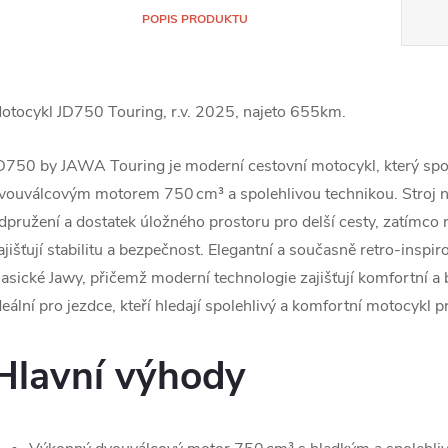
POPIS PRODUKTU
otocykl JD750 Touring, r.v. 2025, najeto 655km.
D750 by JAWA Touring je moderní cestovní motocykl, který spo
vouválcovým motorem 750 cm³ a spolehlivou technikou. Stroj na
dpružení a dostatek úložného prostoru pro delší cesty, zatímco
ajišťují stabilitu a bezpečnost. Elegantní a současně retro-insp
lasické Jawy, přičemž moderní technologie zajišťují komfortní a
deální pro jezdce, kteří hledají spolehlivý a komfortní motocykl pr
Hlavní výhody