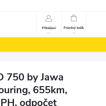
NÁKUPNÍ
KOŠÍK
Prázdný košík
Přihlášení
D 750 by Jawa
ouring, 655km,
PH, odpočet