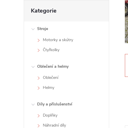
t
Přeskočit
Kategorie
kategorie
r
Stroje
a
Motorky a skútry
n
Čtyřkolky
n
Oblečení a helmy
í
Oblečení
Helmy
p
a
Díly a příslušenství
Doplňky
n
Náhradní díly