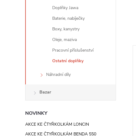
e
Doplňky Jawa
l
Baterie, nabíječky
Boxy, kanystry
Oleje, maziva
Pracovní příslušenství
Ostatní doplňky
Náhradní díly
Bazar
NOVINKY
AKCE KE ČTYŘKOLKÁM LONCIN
od SPZ auto
Xwolf 550i MAX EPS 4×4
AKCE KE ČTYŘKOLKÁM BENDA 550