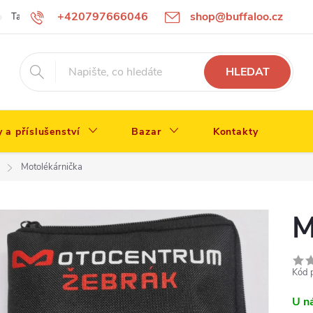
+420797666046
shop@buffaloo.cz
Tabulka velikostí
HLEDAT
y a příslušenství
Bazar
Kontakty
Motolékárnička
M
Kód 
U n