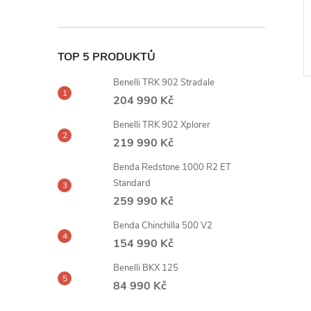
159 990
od
DO KOŠÍKU
Kč
ejně
ZOBRAZIT
Zařídíme pro Vás
TOP 5 PRODUKTŮ
Benelli TRK 902 Stradale
204 990 Kč
Benelli TRK 902 Xplorer
219 990 Kč
Benda Redstone 1000 R2 ET
Standard
259 990 Kč
Benda Chinchilla 500 V2
154 990 Kč
Benelli BKX 125
84 990 Kč