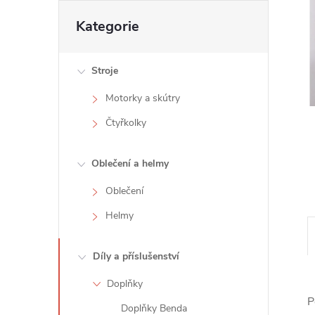
t
Přeskočit
Kategorie
kategorie
r
Stroje
a
Motorky a skútry
n
Čtyřkolky
n
Oblečení a helmy
í
Oblečení
Helmy
p
a
Díly a příslušenství
Doplňky
n
P
Doplňky Benda