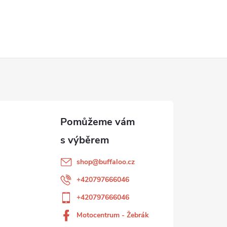
shop
@
buffaloo.cz
+420797666046
+420797666046
Motocentrum - Žebrák