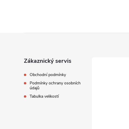
Z
á
Zákaznický servis
p
Obchodní podmínky
a
Podmínky ochrany osobních
údajů
t
Tabulka velikostí
í