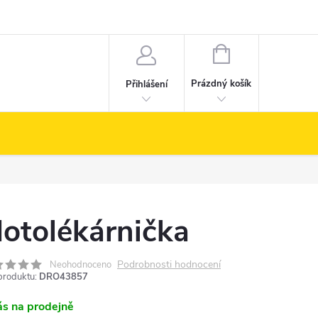
NÁKUPNÍ
KOŠÍK
Prázdný košík
Přihlášení
otolékárnička
Podrobnosti hodnocení
Neohodnoceno
produktu:
DRO43857
ás na prodejně