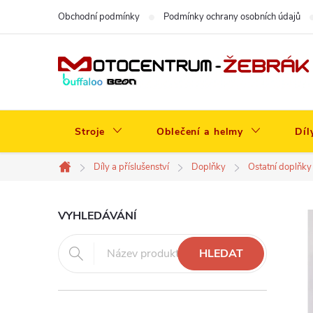
Přejít
Obchodní podmínky
Podmínky ochrany osobních údajů
na
obsah
Stroje
Oblečení a helmy
Díl
Díly a příslušenství
Doplňky
Ostatní doplňky
Domů
P
VYHLEDÁVÁNÍ
o
HLEDAT
s