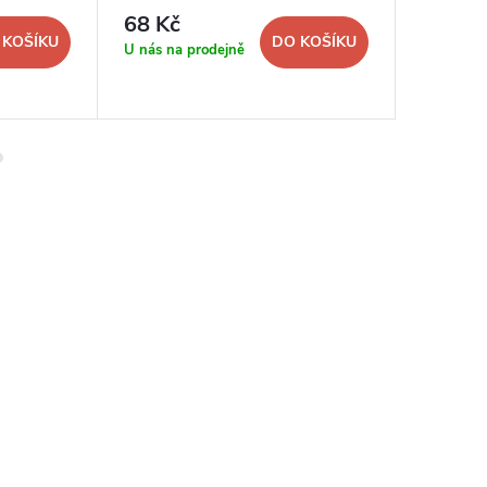
68 Kč
850 K
 KOŠÍKU
DO KOŠÍKU
U nás na prodejně
U nás na 