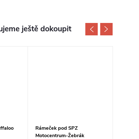
jeme ještě dokoupit
ffaloo
Rámeček pod SPZ
Řetězov
Motocentrum-Žebrák
GP10, O