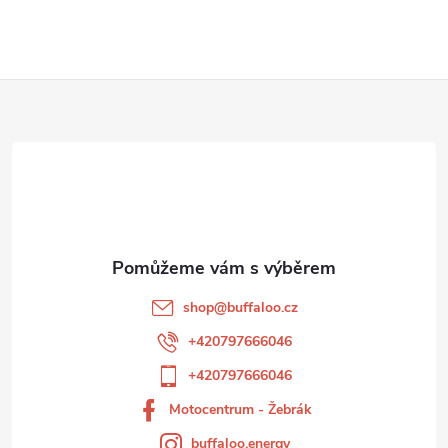
Z
á
p
a
t
shop
@
buffaloo.cz
í
+420797666046
+420797666046
Motocentrum - Žebrák
buffaloo.energy