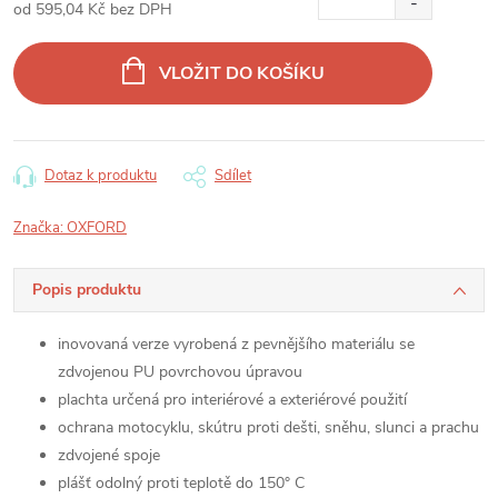
od
595,04 Kč
bez DPH
Měrná
cena:
VLOŽIT DO KOŠÍKU
Dotaz k produktu
Sdílet
Značka:
OXFORD
Popis produktu
inovovaná verze vyrobená z pevnějšího materiálu se
zdvojenou PU povrchovou úpravou
plachta určená pro interiérové a exteriérové použití
ochrana motocyklu, skútru proti dešti, sněhu, slunci a prachu
zdvojené spoje
plášť odolný proti teplotě do 150° C