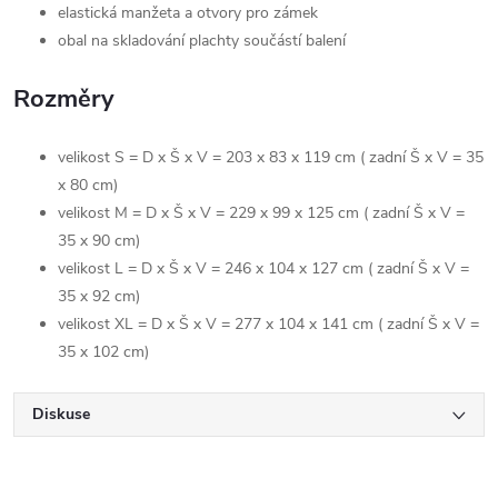
elastická manžeta a otvory pro zámek
obal na skladování plachty součástí balení
Rozměry
velikost S = D x Š x V = 203 x 83 x 119 cm ( zadní Š x V = 35
x 80 cm)
velikost M = D x Š x V = 229 x 99 x 125 cm ( zadní Š x V =
35 x 90 cm)
velikost L = D x Š x V = 246 x 104 x 127 cm ( zadní Š x V =
35 x 92 cm)
velikost XL = D x Š x V = 277 x 104 x 141 cm ( zadní Š x V =
35 x 102 cm)
Diskuse