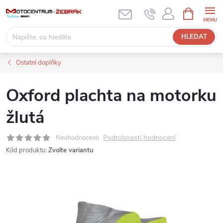
Přejít
NÁKUPNÍ
KOŠÍK
na
obsah
HLEDAT
Ostatní doplňky
Oxford plachta na motorku
žlutá
Podrobnosti hodnocení
Neohodnoceno
Kód produktu:
Zvolte variantu