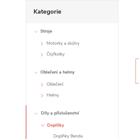
t
Přeskočit
Kategorie
kategorie
r
Stroje
a
Motorky a skútry
n
Čtyřkolky
n
Oblečení a helmy
í
Oblečení
Helmy
p
a
Díly a příslušenství
Doplňky
n
Doplňky Benda