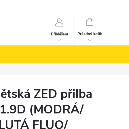
NÁKUPNÍ
KOŠÍK
Prázdný košík
Přihlášení
ětská ZED přilba
1.9D (MODRÁ/
LUTÁ FLUO/