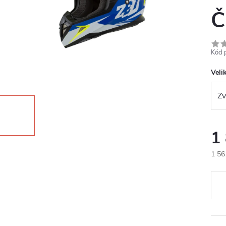
Č
Kód 
Veli
1
1 56
Měr
cena