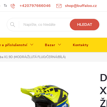
+420797666046
shop@buffaloo.cz
Tabulka velikostí
HLEDAT
y a příslušenství
Bazar
Kontakty
ilba X1.9D (MODRÁ/ŽLUTÁ FLUO/ČERNÁ/BÍLÁ)
D
X
Ž