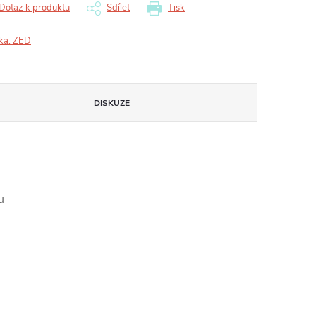
Dotaz k produktu
Sdílet
Tisk
ka:
ZED
DISKUZE
u