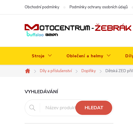
Přejít
Obchodní podmínky
Podmínky ochrany osobních údajů
na
obsah
Stroje
Oblečení a helmy
Díl
Díly a příslušenství
Doplňky
Dětská ZED př
Domů
P
VYHLEDÁVÁNÍ
o
HLEDAT
s