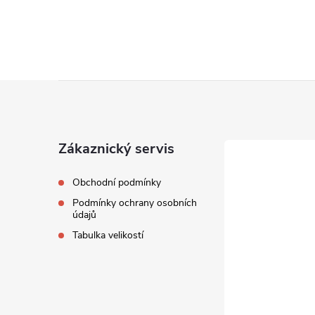
Z
á
Zákaznický servis
p
Obchodní podmínky
a
Podmínky ochrany osobních
údajů
t
Tabulka velikostí
í