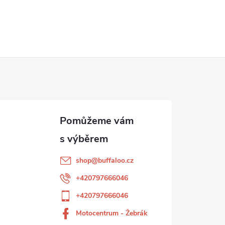
shop
@
buffaloo.cz
+420797666046
+420797666046
Motocentrum - Žebrák