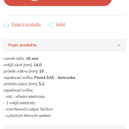
Dotaz k produktu
Sdílet
Popis produktu
rozměr klíče:
16
mm
vnější závit [mm]:
14,0
průměr vlákna [mm]:
19
zapalovací svíčka:
Pevná SAE - koncovka
umístěni jiskry [mm]:
5,2
zapalovací svíčka:
- nikl - střední elektroda
- 2 v
nější elektrody
-
interferenční odpor 5kOhm
- s plochým těsnicím sedlem