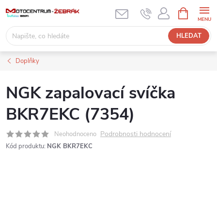
Přejít
NÁKUPNÍ
KOŠÍK
na
obsah
HLEDAT
Doplňky
NGK zapalovací svíčka
BKR7EKC (7354)
Podrobnosti hodnocení
Neohodnoceno
Kód produktu:
NGK BKR7EKC