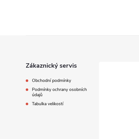
Z
á
Zákaznický servis
p
Obchodní podmínky
a
Podmínky ochrany osobních
údajů
t
Tabulka velikostí
í