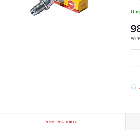
U n
9
80,9
Měr
cena
POPIS PRODUKTU