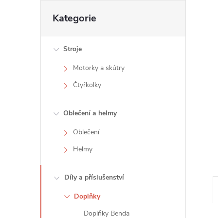
t
Přeskočit
Kategorie
kategorie
r
Stroje
a
Motorky a skútry
n
Čtyřkolky
n
Oblečení a helmy
í
Oblečení
Helmy
p
a
Díly a příslušenství
Doplňky
n
Doplňky Benda