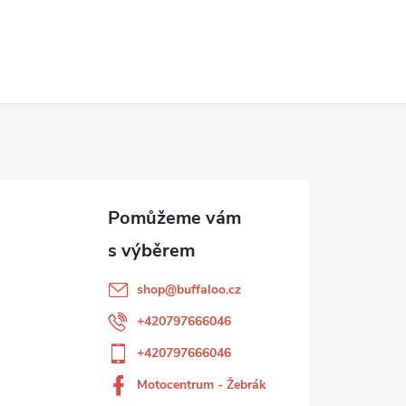
shop
@
buffaloo.cz
+420797666046
+420797666046
Motocentrum - Žebrák