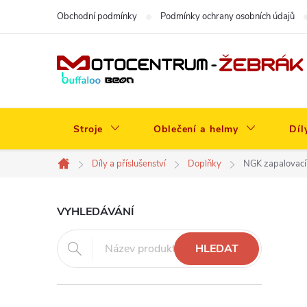
Přejít
Obchodní podmínky
Podmínky ochrany osobních údajů
na
obsah
Stroje
Oblečení a helmy
Díl
Díly a příslušenství
Doplňky
NGK zapalovací
Domů
P
VYHLEDÁVÁNÍ
o
HLEDAT
s