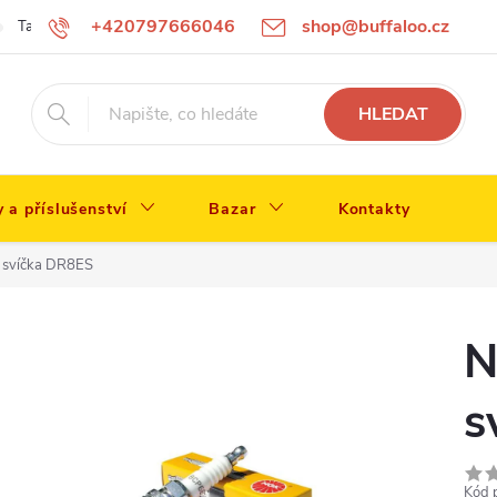
+420797666046
shop@buffaloo.cz
Tabulka velikostí
HLEDAT
y a příslušenství
Bazar
Kontakty
 svíčka DR8ES
N
s
Kód 