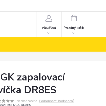
NÁKUPNÍ
KOŠÍK
Prázdný košík
Přihlášení
GK zapalovací
víčka DR8ES
Podrobnosti hodnocení
Neohodnoceno
produktu:
NGK DR8ES