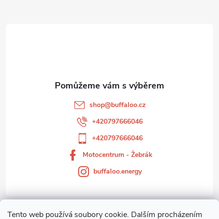
Z
á
p
a
t
shop
@
buffaloo.cz
í
+420797666046
+420797666046
Motocentrum - Žebrák
buffaloo.energy
Tento web používá soubory cookie. Dalším procházením
Zákaznický servis