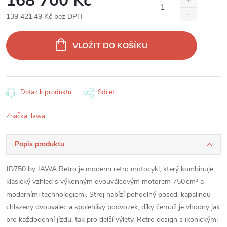
168 700 Kč
139 421,49 Kč bez DPH
Měrná
cena:
VLOŽIT DO KOŠÍKU
Dotaz k produktu
Sdílet
Značka:
Jawa
Popis produktu
JD750 by JAWA Retro je moderní retro motocykl, který kombinuje
klasický vzhled s výkonným dvouválcovým motorem 750 cm³ a
moderními technologiemi. Stroj nabízí pohodlný posed, kapalinou
chlazený dvouválec a spolehlivý podvozek, díky čemuž je vhodný jak
pro každodenní jízdu, tak pro delší výlety. Retro design s ikonickými