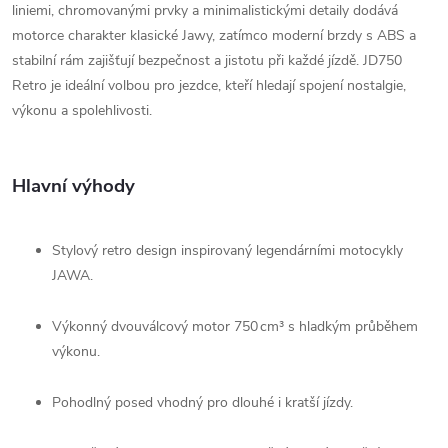
liniemi, chromovanými prvky a minimalistickými detaily dodává
motorce charakter klasické Jawy, zatímco moderní brzdy s ABS a
stabilní rám zajišťují bezpečnost a jistotu při každé jízdě. JD750
Retro je ideální volbou pro jezdce, kteří hledají spojení nostalgie,
výkonu a spolehlivosti.
Hlavní výhody
Stylový retro design inspirovaný legendárními motocykly
JAWA.
Výkonný dvouválcový motor 750 cm³ s hladkým průběhem
výkonu.
Pohodlný posed vhodný pro dlouhé i kratší jízdy.