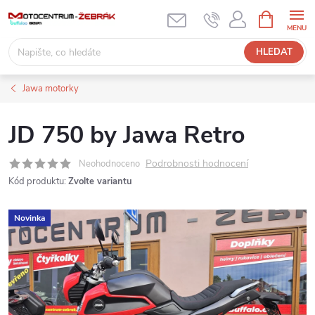
Přejít
NÁKUPNÍ
KOŠÍK
na
obsah
HLEDAT
Jawa motorky
JD 750 by Jawa Retro
Podrobnosti hodnocení
Neohodnoceno
Kód produktu:
Zvolte variantu
Novinka