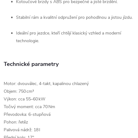
Kotoučové brzdy s ABS pro bezpečné a jisté brzdění.
Stabilní rám a kvalitní odpružení pro pohodlnou a jistou jízdu.
Ideální pro jezdce, kteří chtějí klasický vzhled a moderní
technologie.
Technické parametry
Motor: dvouválec, 4-takt, kapalinou chlazený
Objem: 750 cm³
Výkon: cca 55–60 kW
Točivý moment: cca 70 Nm
Převodovka: 6-stupňová
Pohon: řetěz
Palivová nádrž: 18 l
Přední kolo: 17″