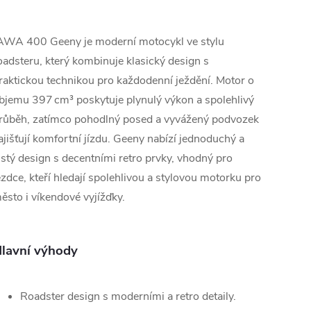
AWA 400 Geeny je moderní motocykl ve stylu
oadsteru, který kombinuje klasický design s
raktickou technikou pro každodenní ježdění. Motor o
bjemu 397 cm³ poskytuje plynulý výkon a spolehlivý
růběh, zatímco pohodlný posed a vyvážený podvozek
ajišťují komfortní jízdu. Geeny nabízí jednoduchý a
istý design s decentními retro prvky, vhodný pro
ezdce, kteří hledají spolehlivou a stylovou motorku pro
ěsto i víkendové vyjížďky.
lavní výhody
Roadster design s moderními a retro detaily.