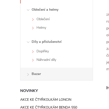
e
Oblečení a helmy
J
l
Oblečení
r
Helmy
p
o
p
Díly a příslušenství
z
Doplňky
č
Náhradní díly
j
m
Bazar
H
NOVINKY
AKCE KE ČTYŘKOLKÁM LONCIN
AKCE KE ČTYŘKOLKÁM BENDA 550