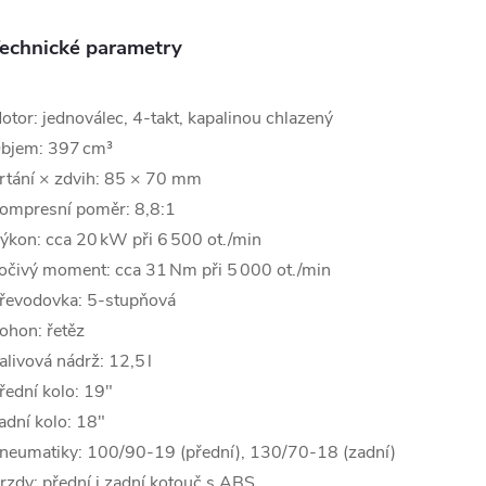
echnické parametry
otor: jednoválec, 4-takt, kapalinou chlazený
bjem: 397 cm³
rtání × zdvih: 85 × 70 mm
ompresní poměr: 8,8:1
ýkon: cca 20 kW při 6 500 ot./min
očivý moment: cca 31 Nm při 5 000 ot./min
řevodovka: 5-stupňová
ohon: řetěz
alivová nádrž: 12,5 l
řední kolo: 19″
adní kolo: 18″
neumatiky: 100/90-19 (přední), 130/70-18 (zadní)
rzdy: přední i zadní kotouč s ABS