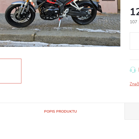
1
107 
Měr
cena
Znač
POPIS PRODUKTU