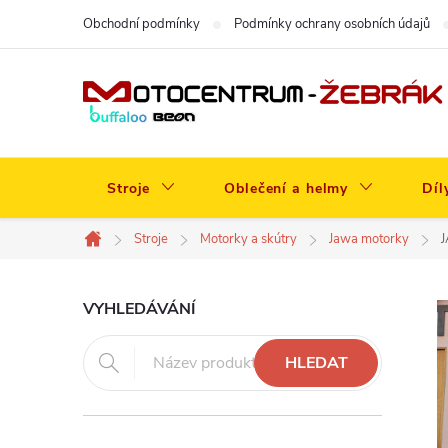
Přejít
Obchodní podmínky
Podmínky ochrany osobních údajů
na
obsah
Stroje
Oblečení a helmy
Díl
Stroje
Motorky a skútry
Jawa motorky
Domů
P
VYHLEDÁVÁNÍ
o
HLEDAT
s