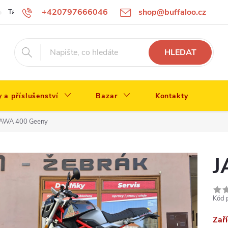
+420797666046
shop@buffaloo.cz
Tabulka velikostí
HLEDAT
y a příslušenství
Bazar
Kontakty
JAWA 400 Geeny
J
Kód 
Zař