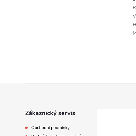
R
V
H
M
Z
á
Zákaznický servis
p
Obchodní podmínky