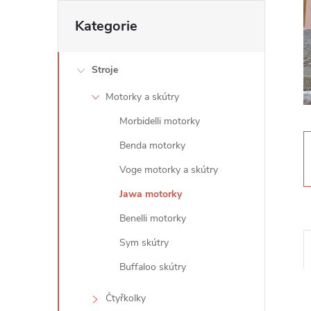
t
Přeskočit
Kategorie
kategorie
r
Stroje
a
Motorky a skútry
n
Morbidelli motorky
n
Benda motorky
Voge motorky a skútry
í
Jawa motorky
p
Benelli motorky
Sym skútry
a
Buffaloo skútry
n
Čtyřkolky