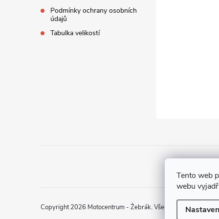
a
Podmínky ochrany osobních
údajů
t
Tabulka velikostí
í
Tento web p
webu vyjadřu
Copyright 2026
Motocentrum - Žebrák
. Všechna práva vyhraz
Nastaven