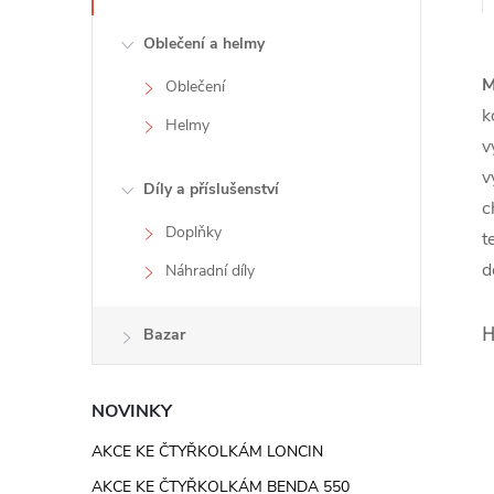
e
Oblečení a helmy
l
M
Oblečení
k
Helmy
v
v
Díly a příslušenství
c
Doplňky
t
d
Náhradní díly
H
Bazar
NOVINKY
AKCE KE ČTYŘKOLKÁM LONCIN
AKCE KE ČTYŘKOLKÁM BENDA 550