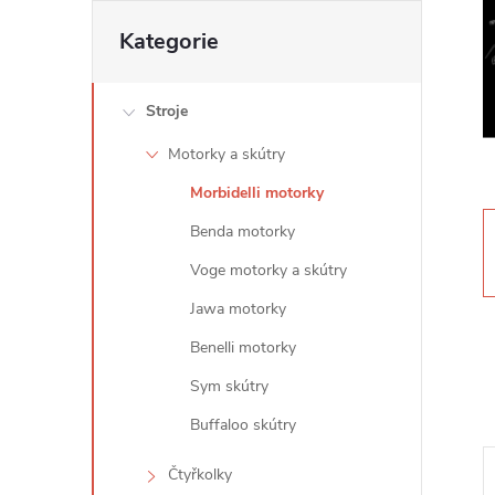
t
Přeskočit
Kategorie
kategorie
r
Stroje
a
Motorky a skútry
n
Morbidelli motorky
n
Benda motorky
Voge motorky a skútry
í
Jawa motorky
p
Benelli motorky
Sym skútry
a
Buffaloo skútry
n
Čtyřkolky