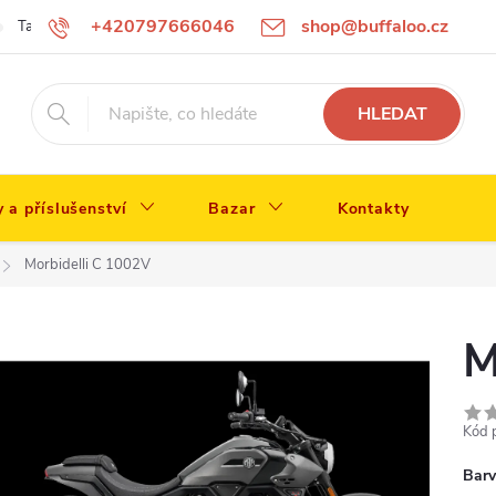
+420797666046
shop@buffaloo.cz
Tabulka velikostí
HLEDAT
y a příslušenství
Bazar
Kontakty
Morbidelli C 1002V
M
Kód 
Bar