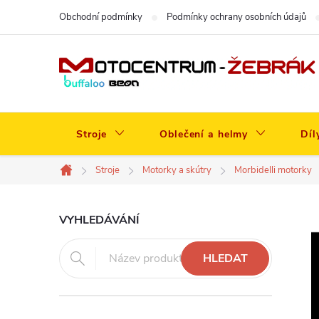
Přejít
Obchodní podmínky
Podmínky ochrany osobních údajů
na
obsah
Stroje
Oblečení a helmy
Díl
Stroje
Motorky a skútry
Morbidelli motorky
Domů
P
VYHLEDÁVÁNÍ
o
HLEDAT
s