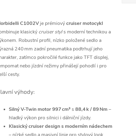
orbidelli C1002V
je prémiový
cruiser motocykl
ombinuje klasický
cruiser styl
s moderní technikou a
ýkonem. Robustní profil, nízko položené sedlo a
ýrazná 240 mm zadní pneumatika podtrhují jeho
harakter, zatímco pokročilé funkce jako TFT displej,
empomat nebo jízdní režimy přinášejí pohodlí i pro
elší cesty.
lavní výhody:
Silný V‑Twin motor 997 cm³
s
88,4 k / 89 Nm
–
hladký výkon pro silnici i dálniční jízdy.
Klasický cruiser design s moderním nádechem
– nízké sedlo a masivní linie pro stylový look.