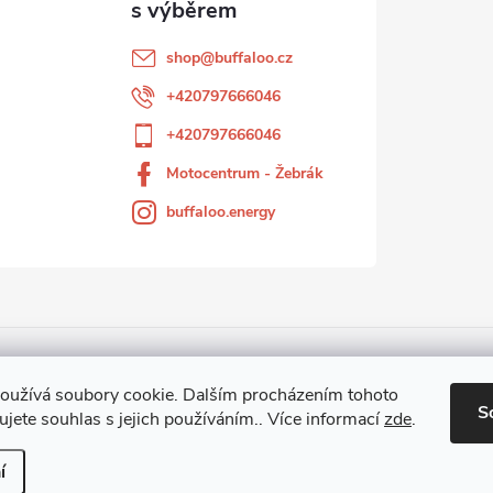
shop
@
buffaloo.cz
+420797666046
+420797666046
Motocentrum - Žebrák
buffaloo.energy
Motocentrum-Žebrák
oužívá soubory cookie. Dalším procházením tohoto
S
jete souhlas s jejich používáním.. Více informací
zde
.
ena.
í