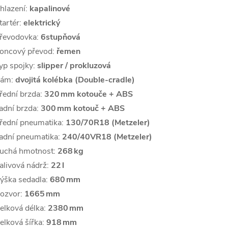
hlazení:
kapalinové
tartér:
elektrický
řevodovka:
6stupňová
oncový převod:
řemen
yp spojky:
slipper / prokluzová
ám:
dvojitá kolébka (Double‑cradle)
řední brzda:
320 mm kotouče + ABS
adní brzda:
300 mm kotouč + ABS
řední pneumatika:
130/70R18 (Metzeler)
adní pneumatika:
240/40VR18 (Metzeler)
uchá hmotnost:
268 kg
alivová nádrž:
22 l
ýška sedadla:
680 mm
ozvor:
1665 mm
elková délka:
2380 mm
elková šířka:
918 mm