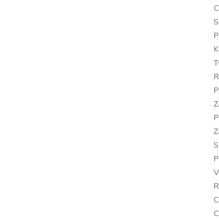
C
S
P
K
T
R
P
Z
P
Z
S
P
V
R
C
C