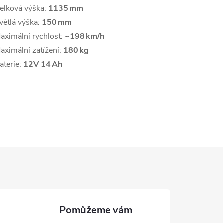
elková výška:
1135 mm
větlá výška:
150 mm
aximální rychlost:
~198 km/h
aximální zatížení:
180 kg
aterie:
12V 14 Ah