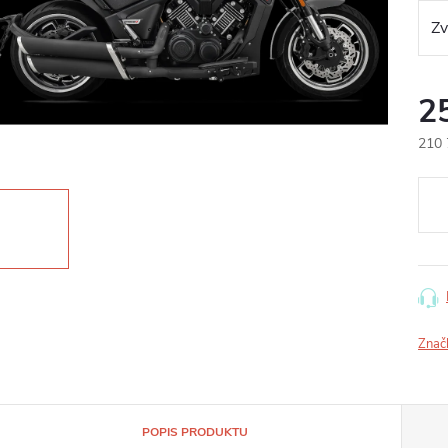
2
210 
Měr
cena
Znač
POPIS PRODUKTU