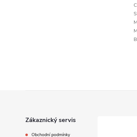
C
S
M
M
B
Z
á
Zákaznický servis
p
Obchodní podmínky