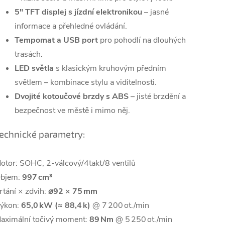
5" TFT displej s jízdní elektronikou
– jasné
informace a přehledné ovládání.
Tempomat a USB port
pro pohodlí na dlouhých
trasách.
LED světla
s klasickým kruhovým předním
světlem – kombinace stylu a viditelnosti.
Dvojité kotoučové brzdy s ABS
– jisté brzdění a
bezpečnost ve městě i mimo něj.
echnické parametry:
otor: SOHC, 2‑válcový/4takt/8 ventilů
bjem:
997 cm³
rtání × zdvih:
⌀92 × 75 mm
ýkon:
65,0 kW (≈ 88,4 k)
@ 7 200 ot./min
aximální točivý moment:
89 Nm
@ 5 250 ot./min