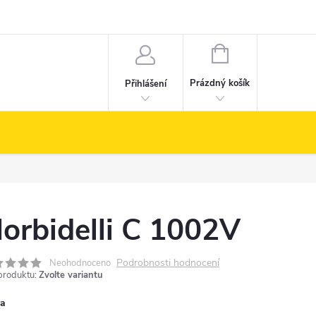
NÁKUPNÍ
KOŠÍK
Prázdný košík
Přihlášení
orbidelli C 1002V
Podrobnosti hodnocení
Neohodnoceno
produktu:
Zvolte variantu
va