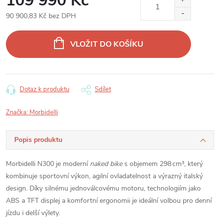
109 990 Kč
90 900,83 Kč bez DPH
Měrná
cena:
VLOŽIT DO KOŠÍKU
Dotaz k produktu
Sdílet
Značka:
Morbidelli
Popis produktu
Morbidelli N300 je moderní
naked bike
s objemem 298 cm³, který
kombinuje sportovní výkon, agilní ovladatelnost a výrazný italský
design. Díky silnému jednoválcovému motoru, technologiím jako
ABS a TFT displej a komfortní ergonomii je ideální volbou pro denní
jízdu i delší výlety.