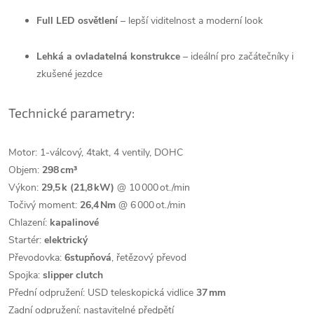
Full LED osvětlení
– lepší viditelnost a moderní look
Lehká a ovladatelná konstrukce
– ideální pro začátečníky i
zkušené jezdce
Technické parametry:
Motor: 1‑válcový, 4takt, 4 ventily, DOHC
Objem:
298 cm³
Výkon:
29,5 k (21,8 kW)
@ 10 000 ot./min
Točivý moment:
26,4 Nm
@ 6 000 ot./min
Chlazení:
kapalinové
Startér:
elektrický
Převodovka:
6stupňová
, řetězový převod
Spojka:
slipper clutch
Přední odpružení: USD teleskopická vidlice
37 mm
Zadní odpružení: nastavitelné předpětí