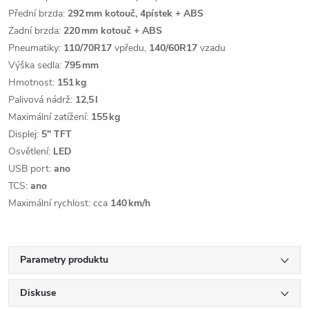
Přední brzda:
292 mm kotouč, 4pístek + ABS
Zadní brzda:
220 mm kotouč + ABS
Pneumatiky:
110/70R17
vpředu,
140/60R17
vzadu
Výška sedla:
795 mm
Hmotnost:
151 kg
Palivová nádrž:
12,5 l
Maximální zatížení:
155 kg
Displej:
5" TFT
Osvětlení:
LED
USB port:
ano
TCS:
ano
Maximální rychlost: cca
140 km/h
Parametry produktu
Diskuse