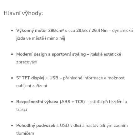
Hlavní výhody:
Výkonný motor 298 cm³
s cca
29,5 k / 26,4 Nm
– dynamická
jízda ve městě i mimo něj
Moderní design a sportovní styling
– italské estetické
zpracování
5" TFT displej + USB
– přehledné informace a možnost
nabíjení zařízení
Bezpečnostní výbava (ABS + TCS)
– jistota při brzdění a
trakci
Pohodlný podvozek
s USD vidlicí a nastavitelným zadním
tlumičem