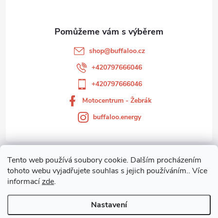
a
t
shop
@
buffaloo.cz
í
+420797666046
+420797666046
Motocentrum - Žebrák
buffaloo.energy
Tento web používá soubory cookie. Dalším procházením
Zákaznický servis
tohoto webu vyjadřujete souhlas s jejich používáním.. Více
informací
zde
.
Motocentrum-Žebrák
Nastavení