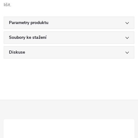
lišit.
Parametry produktu
Soubory ke stažení
Diskuse
Z
á
p