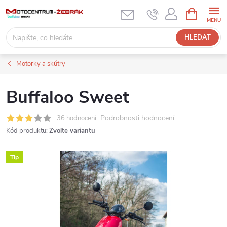
Přejít
NÁKUPNÍ
KOŠÍK
na
obsah
HLEDAT
Motorky a skútry
Buffaloo Sweet
Podrobnosti hodnocení
36 hodnocení
Kód produktu:
Zvolte variantu
Tip