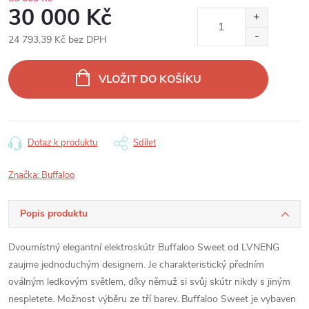
30 000 Kč
24 793,39 Kč bez DPH
Měrná
cena:
VLOŽIT DO KOŠÍKU
Dotaz k produktu
Sdílet
Značka:
Buffaloo
Popis produktu
Dvoumístný elegantní elektroskútr Buffaloo Sweet od LVNENG
zaujme jednoduchým designem. Je charakteristický předním
oválným ledkovým světlem, díky němuž si svůj skútr nikdy s jiným
nespletete. Možnost výběru ze tří barev. Buffaloo Sweet je vybaven