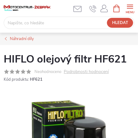
Přejít
NÁKUPNÍ
KOŠÍK
na
obsah
HLEDAT
Náhradní díly
HIFLO olejový filtr HF621
Podrobnosti hodnocení
Neohodnoceno
Kód produktu:
HF621