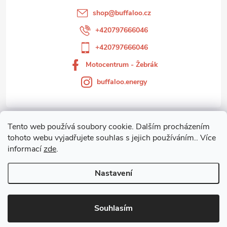
t
shop
@
buffaloo.cz
í
+420797666046
+420797666046
Motocentrum - Žebrák
buffaloo.energy
Tento web používá soubory cookie. Dalším procházením
Zákaznický servis
tohoto webu vyjadřujete souhlas s jejich používáním.. Více
informací
zde
.
Motocentrum-Žebrák
Nastavení
Copyright 2026
Motocentrum - Žebrák
. Všechna práva vyhrazena.
Souhlasím
Vytvořil Shoptet