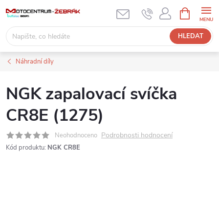
Přejít
NÁKUPNÍ
KOŠÍK
na
obsah
HLEDAT
Náhradní díly
NGK zapalovací svíčka
CR8E (1275)
Podrobnosti hodnocení
Neohodnoceno
Kód produktu:
NGK CR8E