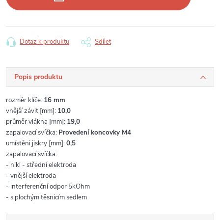
Dotaz k produktu
Sdílet
Popis produktu
rozměr klíče:
16 mm
vnější závit [mm]:
10,0
průměr vlákna [mm]:
19,0
zapalovací svíčka:
Provedení koncovky M4
umístěni jiskry [mm]:
0,5
zapalovací svíčka:
- nikl - střední elektroda
- vnější
elektroda
-
interferenční odpor 5kOhm
-
s plochým těsnicím sedlem