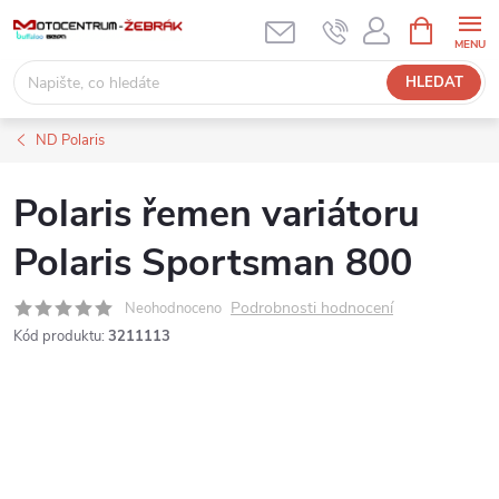
Přejít
NÁKUPNÍ
KOŠÍK
na
obsah
HLEDAT
ND Polaris
Polaris řemen variátoru
Polaris Sportsman 800
Podrobnosti hodnocení
Neohodnoceno
Kód produktu:
3211113