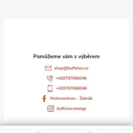
Z
á
p
a
t
shop
@
buffaloo.cz
í
+420797666046
+420797666046
Motocentrum - Žebrák
buffaloo.energy