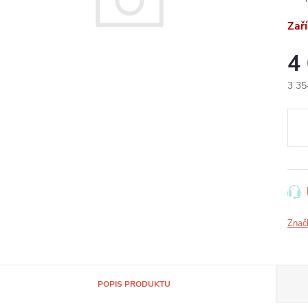
Zař
4
3 35
Měr
cena
Znač
POPIS PRODUKTU