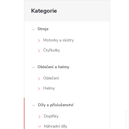
t
Přeskočit
Kategorie
kategorie
r
Stroje
a
Motorky a skútry
n
Čtyřkolky
n
Oblečení a helmy
í
Oblečení
Helmy
p
a
Díly a příslušenství
Doplňky
n
Náhradní díly