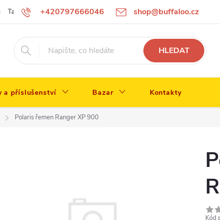
+420797666046
shop@buffaloo.cz
Tabulka velikostí
HLEDAT
y a příslušenství
Bazar
Kontakty
Polaris řemen Ranger XP 900
P
R
Kód 