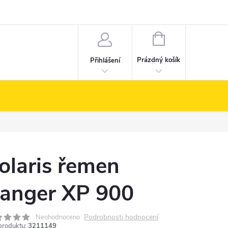
NÁKUPNÍ
KOŠÍK
Prázdný košík
Přihlášení
olaris řemen
anger XP 900
Podrobnosti hodnocení
Neohodnoceno
produktu:
3211149