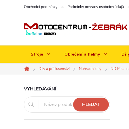
Přejít
Obchodní podmínky
Podmínky ochrany osobních údajů
na
obsah
Stroje
Oblečení a helmy
Díl
Díly a příslušenství
Náhradní díly
ND Polaris
Domů
P
VYHLEDÁVÁNÍ
o
HLEDAT
s