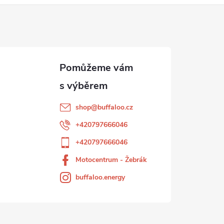
shop
@
buffaloo.cz
+420797666046
+420797666046
Motocentrum - Žebrák
buffaloo.energy