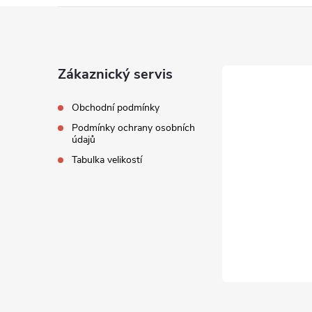
Z
á
Zákaznický servis
p
Obchodní podmínky
a
Podmínky ochrany osobních
údajů
t
Tabulka velikostí
í