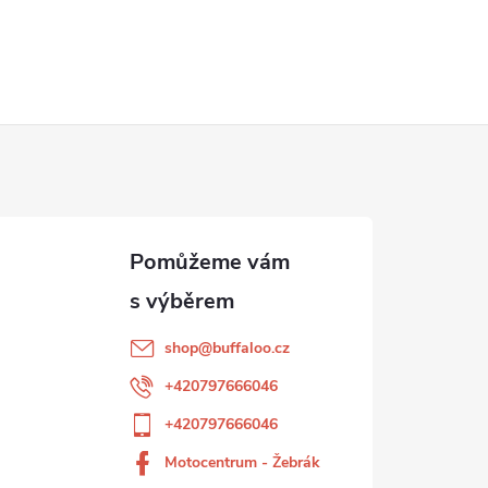
shop
@
buffaloo.cz
+420797666046
+420797666046
Motocentrum - Žebrák