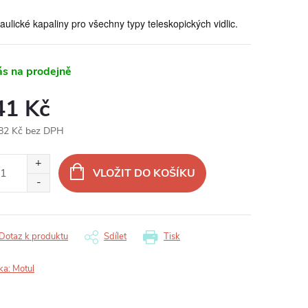
aulické kapaliny pro všechny typy teleskopických vidlic.
ás na prodejně
41 Kč
82 Kč bez DPH
ná
:
VLOŽIT DO KOŠÍKU
Dotaz k produktu
Sdílet
Tisk
ka:
Motul