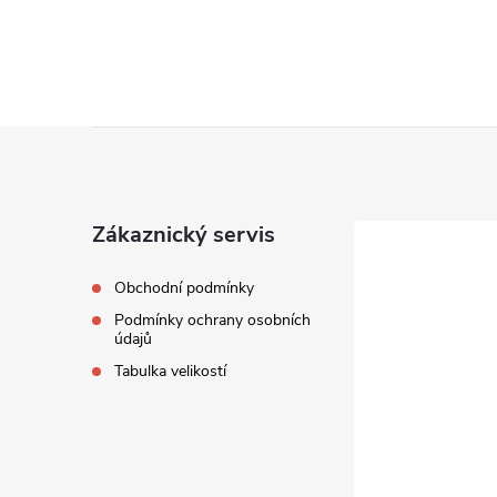
Z
á
Zákaznický servis
p
Obchodní podmínky
a
Podmínky ochrany osobních
údajů
t
Tabulka velikostí
í