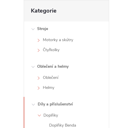
t
Přeskočit
Kategorie
kategorie
r
Stroje
a
Motorky a skútry
n
Čtyřkolky
n
Oblečení a helmy
í
Oblečení
Helmy
p
a
Díly a příslušenství
Doplňky
n
Doplňky Benda