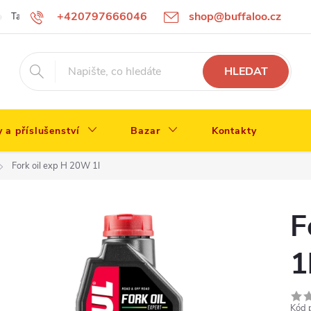
+420797666046
shop@buffaloo.cz
Tabulka velikostí
HLEDAT
y a příslušenství
Bazar
Kontakty
Fork oil exp H 20W 1l
F
1
Kód 