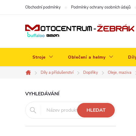
Přejít
Obchodní podmínky
Podmínky ochrany osobních údajů
na
obsah
Stroje
Oblečení a helmy
Díl
Díly a příslušenství
Doplňky
Oleje, maziva
Domů
P
VYHLEDÁVÁNÍ
o
HLEDAT
s