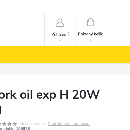
NÁKUPNÍ
KOŠÍK
Prázdný košík
Přihlášení
ork oil exp H 20W
l
Podrobnosti hodnocení
Neohodnoceno
produktu:
105928