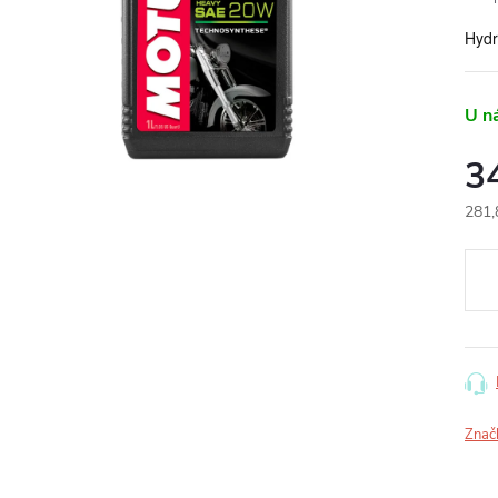
Hydr
U n
3
281,
Měr
cena
Znač