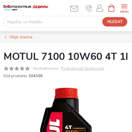
Přejít
NÁKUPNÍ
KOŠÍK
na
obsah
HLEDAT
Oleje, maziva
MOTUL 7100 10W60 4T 1l
Podrobnosti hodnocení
Neohodnoceno
Kód produktu:
104100