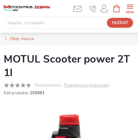
Přejít
NÁKUPNÍ
KOŠÍK
na
obsah
HLEDAT
Oleje, maziva
MOTUL Scooter power 2T
1l
Podrobnosti hodnocení
Neohodnoceno
Kód produktu:
105881