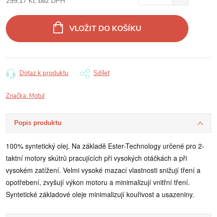
299,17 Kč bez DPH
Měrná
cena:
VLOŽIT DO KOŠÍKU
Dotaz k produktu
Sdílet
Značka:
Motul
Popis produktu
100% syntetický olej. Na základě Ester-Technology určené pro 2-
taktní motory skútrů pracujících při vysokých otáčkách a při
vysokém zatížení. Velmi vysoké mazací vlastnosti snižují tření a
opotřebení, zvyšují výkon motoru a minimalizují vnitřní tření.
Syntetické základové oleje minimalizují kouřivost a usazeniny.