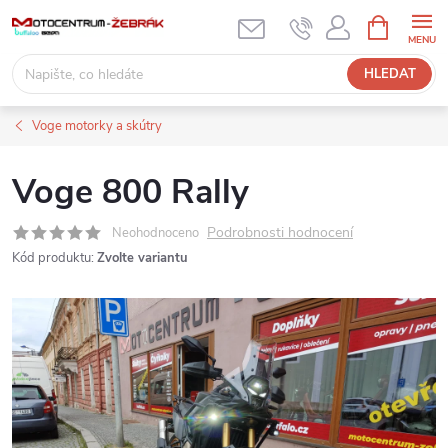
Přejít
NÁKUPNÍ
KOŠÍK
na
obsah
HLEDAT
Voge motorky a skútry
Voge 800 Rally
Podrobnosti hodnocení
Neohodnoceno
Kód produktu:
Zvolte variantu