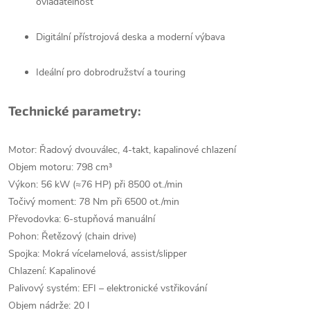
ovladatelnost
Digitální přístrojová deska a moderní výbava
Ideální pro dobrodružství a touring
Technické parametry:
Motor: Řadový dvouválec, 4-takt, kapalinové chlazení
Objem motoru: 798 cm³
Výkon: 56 kW (≈76 HP) při 8500 ot./min
Točivý moment: 78 Nm při 6500 ot./min
Převodovka: 6-stupňová manuální
Pohon: Řetězový (chain drive)
Spojka: Mokrá vícelamelová, assist/slipper
Chlazení: Kapalinové
Palivový systém: EFI – elektronické vstřikování
Objem nádrže: 20 l