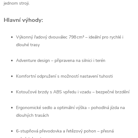
jednom stroji.
Hlavní výhody:
Výkonný řadový dvouválec 798 cm³ – ideální pro rychlé i
dlouhé trasy
Adventure design – připravena na silnici i terén
Komfortní odpružení s možností nastavení tuhosti
Kotoučové brzdy s ABS vpředu i vzadu – bezpečné brzdění
Ergonomické sedlo a optimální výška – pohodlná jízda na
dlouhých trasách
6-stupňová převodovka a řetězový pohon – přesná