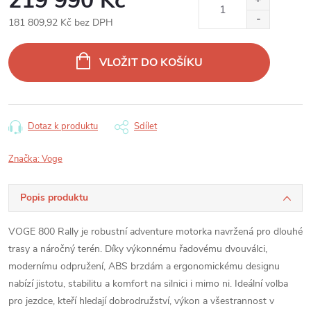
219 990 Kč
181 809,92 Kč bez DPH
Měrná
cena:
VLOŽIT DO KOŠÍKU
Dotaz k produktu
Sdílet
Značka:
Voge
Popis produktu
VOGE 800 Rally je robustní adventure motorka navržená pro dlouhé
trasy a náročný terén. Díky výkonnému řadovému dvouválci,
modernímu odpružení, ABS brzdám a ergonomickému designu
nabízí jistotu, stabilitu a komfort na silnici i mimo ni. Ideální volba
pro jezdce, kteří hledají dobrodružství, výkon a všestrannost v