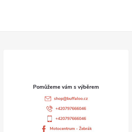
Z
á
p
a
t
shop
@
buffaloo.cz
í
+420797666046
+420797666046
Motocentrum - Žebrák