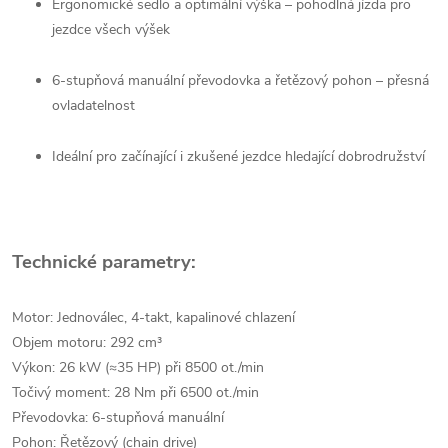
Ergonomické sedlo a optimální výška – pohodlná jízda pro
jezdce všech výšek
6-stupňová manuální převodovka a řetězový pohon – přesná
ovladatelnost
Ideální pro začínající i zkušené jezdce hledající dobrodružství
Technické parametry:
Motor: Jednoválec, 4-takt, kapalinové chlazení
Objem motoru: 292 cm³
Výkon: 26 kW (≈35 HP) při 8500 ot./min
Točivý moment: 28 Nm při 6500 ot./min
Převodovka: 6-stupňová manuální
Pohon: Řetězový (chain drive)