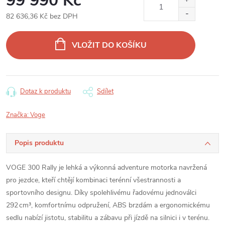
99 990 Kč
82 636,36 Kč bez DPH
Měrná
cena:
VLOŽIT DO KOŠÍKU
Dotaz k produktu
Sdílet
Značka:
Voge
Popis produktu
VOGE 300 Rally je lehká a výkonná adventure motorka navržená
pro jezdce, kteří chtějí kombinaci terénní všestrannosti a
sportovního designu. Díky spolehlivému řadovému jednoválci
292 cm³, komfortnímu odpružení, ABS brzdám a ergonomickému
sedlu nabízí jistotu, stabilitu a zábavu při jízdě na silnici i v terénu.