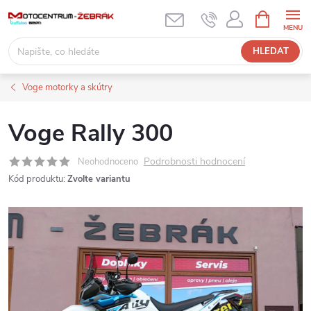
Přejít
NÁKUPNÍ
KOŠÍK
na
obsah
HLEDAT
Voge motorky a skútry
Voge Rally 300
Podrobnosti hodnocení
Neohodnoceno
Kód produktu:
Zvolte variantu