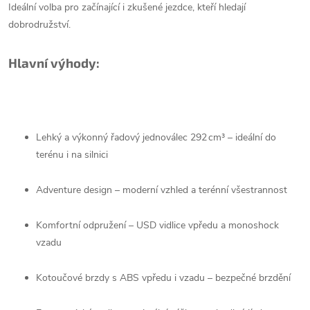
Ideální volba pro začínající i zkušené jezdce, kteří hledají
dobrodružství.
Hlavní výhody:
Lehký a výkonný řadový jednoválec 292 cm³ – ideální do
terénu i na silnici
Adventure design – moderní vzhled a terénní všestrannost
Komfortní odpružení – USD vidlice vpředu a monoshock
vzadu
Kotoučové brzdy s ABS vpředu i vzadu – bezpečné brzdění