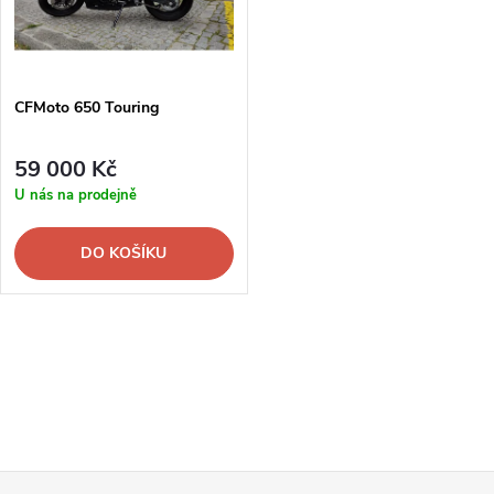
n
i
í
s
p
CFMoto 650 Touring
p
r
59 000 Kč
r
U nás na prodejně
o
o
DO KOŠÍKU
d
d
u
O
u
k
v
k
l
t
t
á