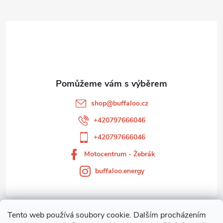
Z
ů
ů
d
á
a
p
c
a
í
t
p
shop
@
buffaloo.cz
r
í
+420797666046
v
+420797666046
k
Motocentrum - Žebrák
buffaloo.energy
y
v
ý
Tento web používá soubory cookie. Dalším procházením
Zákaznický servis