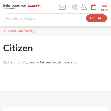
Přejít
NÁKUPNÍ
KOŠÍK
na
obsah
HLEDAT
Prodávané značky
Citizen
Žádné produkty značky
Citizen
nebyly nalezeny...
Z
á