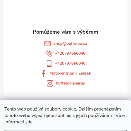
p
a
t
shop
@
buffaloo.cz
í
+420797666046
+420797666046
Motocentrum - Žebrák
buffaloo.energy
Tento web používá soubory cookie. Dalším procházením
Zákaznický servis
tohoto webu vyjadřujete souhlas s jejich používáním.. Více
informací
zde
.
Motocentrum-Žebrák