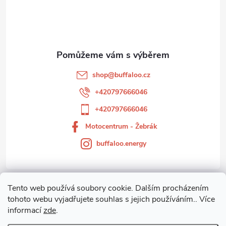
p
a
t
shop
@
buffaloo.cz
í
+420797666046
+420797666046
Motocentrum - Žebrák
buffaloo.energy
Tento web používá soubory cookie. Dalším procházením
Zákaznický servis
tohoto webu vyjadřujete souhlas s jejich používáním.. Více
informací
zde
.
Motocentrum-Žebrák