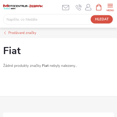
Přejít
NÁKUPNÍ
KOŠÍK
na
obsah
HLEDAT
Prodávané značky
Fiat
Žádné produkty značky
Fiat
nebyly nalezeny...
Z
á