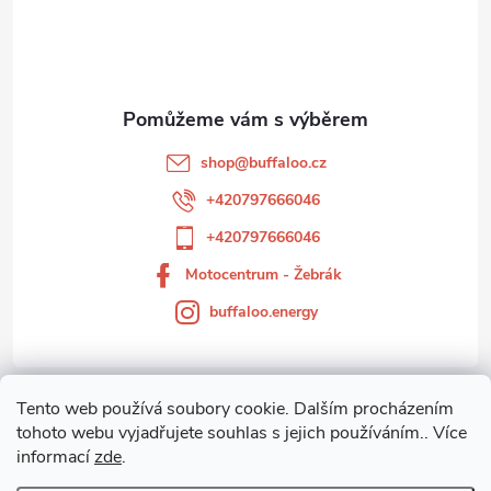
p
a
t
shop
@
buffaloo.cz
í
+420797666046
+420797666046
Motocentrum - Žebrák
buffaloo.energy
Tento web používá soubory cookie. Dalším procházením
Zákaznický servis
tohoto webu vyjadřujete souhlas s jejich používáním.. Více
informací
zde
.
Motocentrum-Žebrák