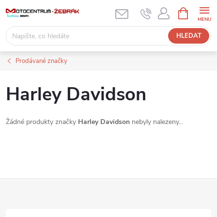
Přejít
NÁKUPNÍ
KOŠÍK
na
obsah
HLEDAT
Prodávané značky
Harley Davidson
Žádné produkty značky
Harley Davidson
nebyly nalezeny...
Z
á