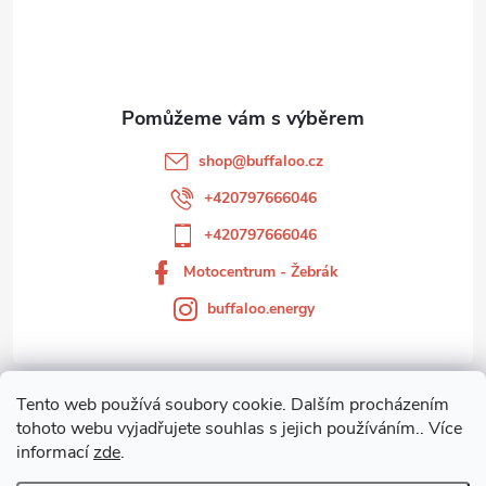
p
a
t
shop
@
buffaloo.cz
í
+420797666046
+420797666046
Motocentrum - Žebrák
buffaloo.energy
Tento web používá soubory cookie. Dalším procházením
Zákaznický servis
tohoto webu vyjadřujete souhlas s jejich používáním.. Více
informací
zde
.
Motocentrum-Žebrák