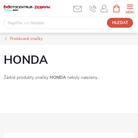
Přejít
NÁKUPNÍ
KOŠÍK
na
obsah
HLEDAT
Prodávané značky
HONDA
Žádné produkty značky
HONDA
nebyly nalezeny...
Z
á