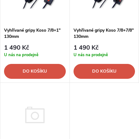
n
i
í
s
p
Vyhřívané gripy Koso 7/8+1"
Vyhřívané gripy Koso 7/8+7/8"
130mm
130mm
p
r
1 490 Kč
1 490 Kč
r
U nás na prodejně
U nás na prodejně
o
o
DO KOŠÍKU
DO KOŠÍKU
d
d
u
u
k
k
t
t