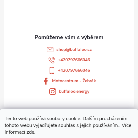
á
a
p
c
a
í
t
p
shop
@
buffaloo.cz
r
í
+420797666046
v
+420797666046
k
Motocentrum - Žebrák
buffaloo.energy
y
v
ý
Tento web používá soubory cookie. Dalším procházením
Zákaznický servis
tohoto webu vyjadřujete souhlas s jejich používáním.. Více
p
informací
zde
.
Motocentrum-Žebrák