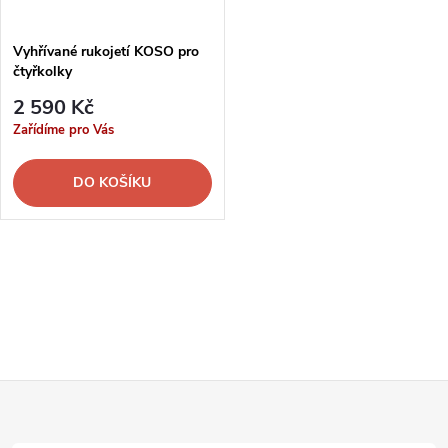
ů
ů
Vyhřívané rukojetí KOSO pro
čtyřkolky
2 590 Kč
Zařídíme pro Vás
DO KOŠÍKU
O
v
l
Z
á
d