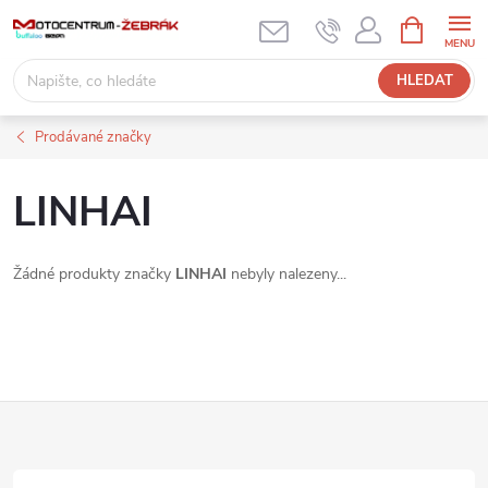
Přejít
NÁKUPNÍ
KOŠÍK
na
obsah
HLEDAT
Prodávané značky
LINHAI
Žádné produkty značky
LINHAI
nebyly nalezeny...
Z
á