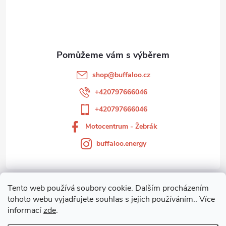
p
a
t
shop
@
buffaloo.cz
í
+420797666046
+420797666046
Motocentrum - Žebrák
buffaloo.energy
Tento web používá soubory cookie. Dalším procházením
Zákaznický servis
tohoto webu vyjadřujete souhlas s jejich používáním.. Více
informací
zde
.
Motocentrum-Žebrák