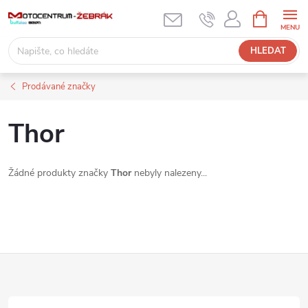
Přejít
NÁKUPNÍ
KOŠÍK
na
obsah
HLEDAT
Prodávané značky
Thor
Žádné produkty značky
Thor
nebyly nalezeny...
Z
á