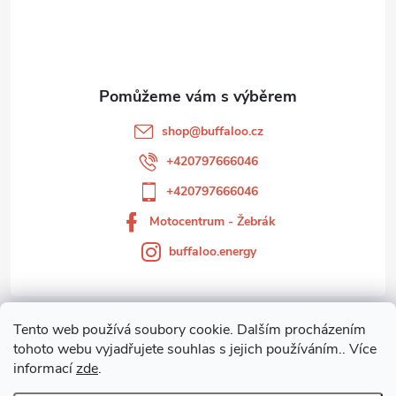
p
a
t
shop
@
buffaloo.cz
í
+420797666046
+420797666046
Motocentrum - Žebrák
buffaloo.energy
Tento web používá soubory cookie. Dalším procházením
Zákaznický servis
tohoto webu vyjadřujete souhlas s jejich používáním.. Více
informací
zde
.
Motocentrum-Žebrák