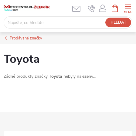
Přejít
NÁKUPNÍ
KOŠÍK
na
obsah
HLEDAT
Prodávané značky
Toyota
Žádné produkty značky
Toyota
nebyly nalezeny...
Z
á